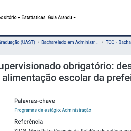
ositório
Estatísticas
Guia Arandu
 Graduação (UAST)
Bacharelado em Administração (UAST)
supervisionado obrigatório: de
e alimentação escolar da prefe
Palavras-chave
Programas de estágio
;
Administração
Referência
SILVA, Maria Raíza Venancio da. Relatório de estágio su