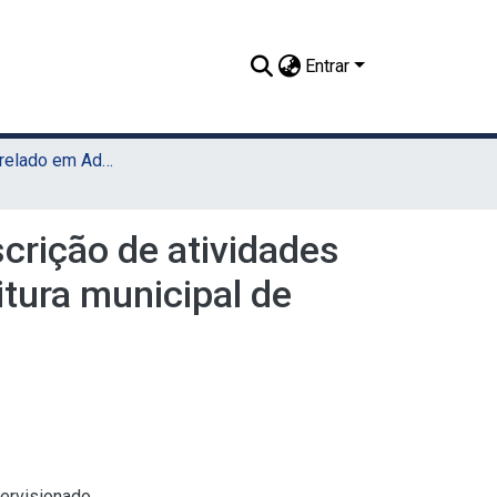
Entrar
TCC - Bacharelado em Administração (UAST)
scrição de atividades
itura municipal de
pervisionado