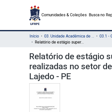
Comunidades & Coleções
Busca no Rep
Início
03. Unidade Acadêmica de Serra Talhada (UAST)
03.1 -
Relatório de estágio supervisionado obrigatório: descrição de atividades realizadas no setor de alimentação escolar da prefeitura municipal de Lajedo - PE
Relatório de estágio 
realizadas no setor d
Lajedo - PE