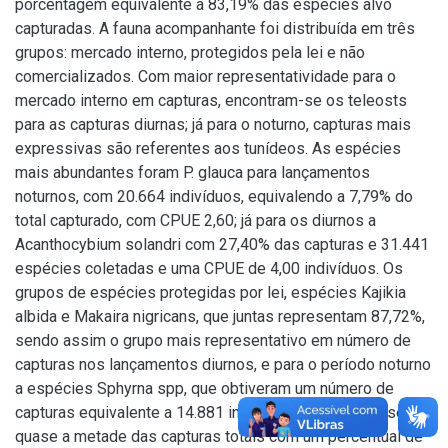
porcentagem equivalente a 83,19% das espécies alvo
capturadas. A fauna acompanhante foi distribuída em três
grupos: mercado interno, protegidos pela lei e não
comercializados. Com maior representatividade para o
mercado interno em capturas, encontram-se os teleosts
para as capturas diurnas; já para o noturno, capturas mais
expressivas são referentes aos tunídeos. As espécies
mais abundantes foram P. glauca para lançamentos
noturnos, com 20.664 indivíduos, equivalendo a 7,79% do
total capturado, com CPUE 2,60; já para os diurnos a
Acanthocybium solandri com 27,40% das capturas e 31.441
espécies coletadas e uma CPUE de 4,00 indivíduos. Os
grupos de espécies protegidas por lei, espécies Kajikia
albida e Makaira nigricans, que juntas representam 87,72%,
sendo assim o grupo mais representativo em número de
capturas nos lançamentos diurnos, e para o período noturno
a espécies Sphyrna spp, que obtiveram um número de
capturas equivalente a 14.881 indivíduos, o que representa
quase a metade das capturas totais com um percentual de