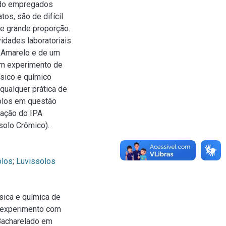
endo empregados
os, são de difícil
e grande proporção.
idades laboratoriais
o Amarelo e de um
um experimento de
ísico e químico
ualquer prática de
olos em questão
tação do IPA
solo Crômico).
olos
;
Luvissolos
sica e química de
e experimento com
(Bacharelado em