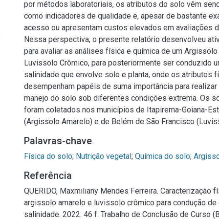
por métodos laboratoriais, os atributos do solo vêm s
como indicadores de qualidade e, apesar de bastante exat
acesso ou apresentam custos elevados em avaliações d
f
Nessa perspectiva, o presente relatório desenvolveu ativ
para avaliar as análises física e química de um Argissol
Luvissolo Crômico, para posteriormente ser conduzido 
salinidade que envolve solo e planta, onde os atributos f
desempenham papéis de suma importância para realizar q
manejo do solo sob diferentes condições extrema. Os s
foram coletados nos municípios de Itapirema-Goiana-Es
(Argissolo Amarelo) e de Belém de São Francisco (Luvis
Palavras-chave
Física do solo
;
Nutrição vegetal
;
Química do solo
;
Argiss
Referência
QUERIDO, Maxmiliany Mendes Ferreira. Caracterização fí
argissolo amarelo e luvissolo crômico para condução d
salinidade. 2022. 46 f. Trabalho de Conclusão de Curso 