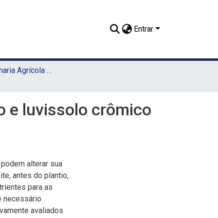
Entrar
TCC - Engenharia Agrícola e Ambiental (Sede)
o e luvissolo crômico
 podem alterar sua
te, antes do plantio,
rientes para as
é necessário
sivamente avaliados