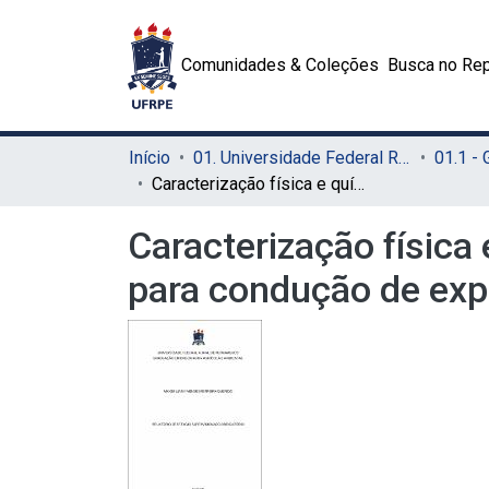
Comunidades & Coleções
Busca no Rep
Início
01. Universidade Federal Rural de Pernambuco - UFRPE (Sede)
01.1 -
Caracterização física e química de argissolo amarelo e luvissolo crômico para condução de experimento com salinidade
Caracterização física
para condução de exp