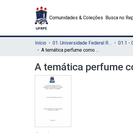
Comunidades & Coleções
Busca no Rep
Início
01. Universidade Federal Rural de Pernambuco - UFRPE (Sede)
01.1 -
A temática perfume como contextualização no ensino médio de química
A temática perfume c