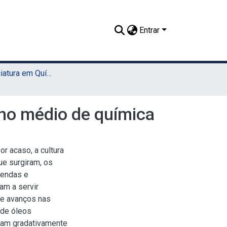
Entrar
TCC - Licenciatura em Química (Sede)
no médio de química
r acaso, a cultura
ue surgiram, os
rendas e
am a servir
de avanços nas
 de óleos
ram gradativamente