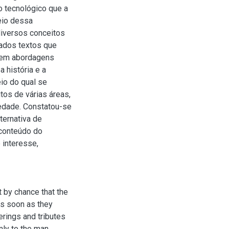
o tecnológico que a
eio dessa
diversos conceitos
tados textos que
 em abordagens
 história e a
io do qual se
itos de várias áreas,
iedade. Constatou-se
ternativa de
 conteúdo do
 interesse,
t by chance that the
As soon as they
rings and tributes
nly to the man,