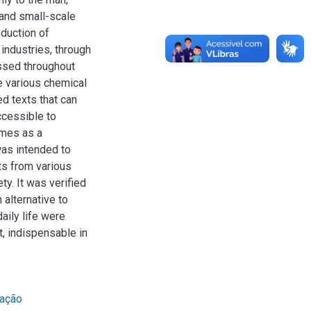
 and small-scale
oduction of
 industries, through
essed throughout
e various chemical
ed texts that can
ccessible to
umes as a
was intended to
ts from various
y. It was verified
 alternative to
aily life were
, indispensable in
cação