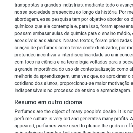
transpostas a grandes indústrias, mediante todo o avanç
nossa sociedade presenciou ao longo da história. Por m
abordagem, essa pesquisa tem por objetivo abordar os 
químicos que ele contempla e, para isso, foram apresen
possam embasar aulas de química para o ensino médio,
acessíveis aos alunos. Nestes textos, foram priorizadas a
criação de perfumes como tema contextualizador, por me
pretendeu incentivar a interdisciplinaridade ao unir conce
com foco na ciência e na tecnologia voltadas para a soc
a grande importância do uso da contextualização como al
melhoria da aprendizagem, uma vez que, ao aproximar o
cotidiano dos alunos, proporcionou-se maior motivação e
indispensáveis no processo de ensino e aprendizagem.
Resumo em outro idioma
Perfumes are the object of many people's desire. It is no
perfume culture is very old and generates many profits. 
appeared, perfumes were used to please the gods in offe
or in religious temples, but soon they began to serve mai