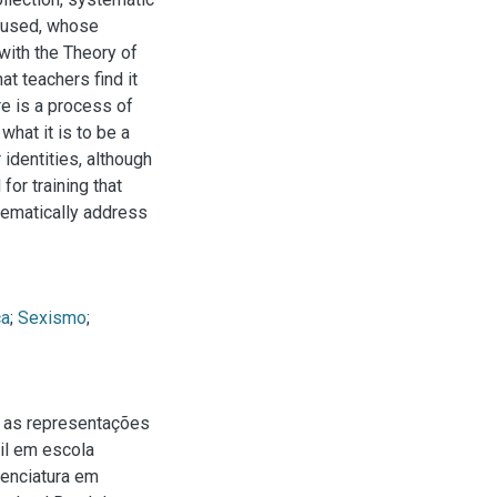
e used, whose
with the Theory of
t teachers find it
re is a process of
what it is to be a
 identities, although
for training that
tematically address
ca
;
Sexismo
;
e as representações
il em escola
cenciatura em