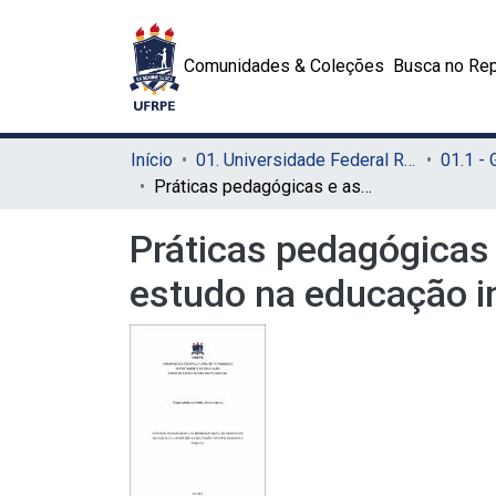
Comunidades & Coleções
Busca no Rep
Início
01. Universidade Federal Rural de Pernambuco - UFRPE (Sede)
01.1 -
Práticas pedagógicas e as representações de gênero em sala de aula: um estudo na educação infantil em escola pública
Práticas pedagógicas
estudo na educação in