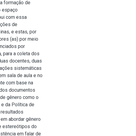
na formação de
o espaço
ibui com essa
ações de
nas, e estas, por
ores (as) por meio
enciados por
, para a coleta dos
duas docentes, duas
vações sistemáticas
em sala de aula e no
ente com base na
e dos documentos
 de gênero como o
 e da Política de
 resultados
 em abordar gênero
e estereótipos do
stência em falar de