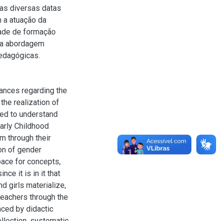
nas diversas datas
 a atuação da
dade de formação
ara abordagem
edagógicas.
vances regarding the
he realization of
eed to understand
arly Childhood
m through their
on of gender
pace for concepts,
ce it is in it that
 girls materialize,
 teachers through the
nced by didactic
ollection, systematic