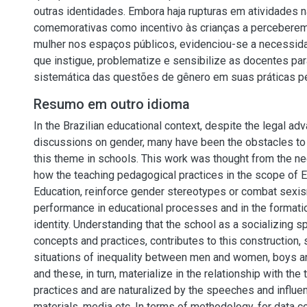
outras identidades. Embora haja rupturas em atividades 
comemorativas como incentivo às crianças a perceberem
mulher nos espaços públicos, evidenciou-se a necessi
que instigue, problematize e sensibilize as docentes p
sistemática das questões de gênero em suas práticas p
Resumo em outro idioma
In the Brazilian educational context, despite the legal ad
discussions on gender, many have been the obstacles to t
this theme in schools. This work was thought from the n
how the teaching pedagogical practices in the scope of E
Education, reinforce gender stereotypes or combat sexis
performance in educational processes and in the formati
identity. Understanding that the school as a socializing s
concepts and practices, contributes to this construction, sin
situations of inequality between men and women, boys and
and these, in turn, materialize in the relationship with the
practices and are naturalized by the speeches and influe
materials, media etc. In terms of methodology, for data c