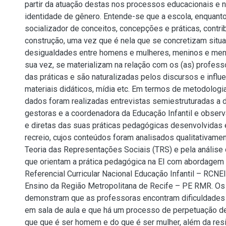
partir da atuação destas nos processos educacionais e 
identidade de gênero. Entende-se que a escola, enquant
socializador de conceitos, concepções e práticas, contr
construção, uma vez que é nela que se concretizam situ
desigualdades entre homens e mulheres, meninos e meni
sua vez, se materializam na relação com os (as) profess
das práticas e são naturalizadas pelos discursos e influ
materiais didáticos, mídia etc. Em termos de metodologia
dados foram realizadas entrevistas semiestruturadas a 
gestoras e a coordenadora da Educação Infantil e obser
e diretas das suas práticas pedagógicas desenvolvidas 
recreio, cujos conteúdos foram analisados qualitativam
Teoria das Representações Sociais (TRS) e pela anális
que orientam a prática pedagógica na EI com abordagem
Referencial Curricular Nacional Educação Infantil – RCNEI
Ensino da Região Metropolitana de Recife – PE RMR. Os
demonstram que as professoras encontram dificuldades
em sala de aula e que há um processo de perpetuação d
que que é ser homem e do que é ser mulher, além da resi