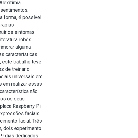
lexitimia,
r sentimentos,
a forma, é possível
erapias
nuir os sintomas
iteratura robôs
primorar alguma
s características
 este trabalho teve
z de treinar o
ciais universais em
s em realizar essas
aracterística não
dos os seus
placa Raspberry Pi
expressões faciais
cimento facial. Três
m, dois experimento
 19 dias dedicados