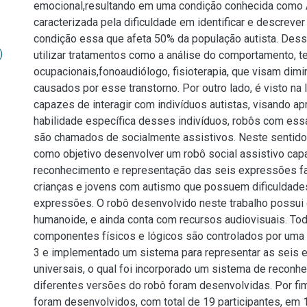
emocional,resultando em uma condição conhecida como A
caracterizada pela dificuldade em identificar e descreve
condição essa que afeta 50% da população autista. Dess
)
utilizar tratamentos como a análise do comportamento, t
ocupacionais,fonoaudiólogo, fisioterapia, que visam dimi
causados por esse transtorno. Por outro lado, é visto na l
capazes de interagir com indivíduos autistas, visando a
habilidade específica desses indivíduos, robôs com essa
são chamados de socialmente assistivos. Neste sentido,
como objetivo desenvolver um robô social assistivo capa
reconhecimento e representação das seis expressões fa
crianças e jovens com autismo que possuem dificuldade
expressões. O robô desenvolvido neste trabalho possui c
humanoide, e ainda conta com recursos audiovisuais. To
componentes físicos e lógicos são controlados por uma 
3 e implementado um sistema para representar as seis 
universais, o qual foi incorporado um sistema de reconhe
diferentes versões do robô foram desenvolvidas. Por fi
foram desenvolvidos, com total de 19 participantes, em