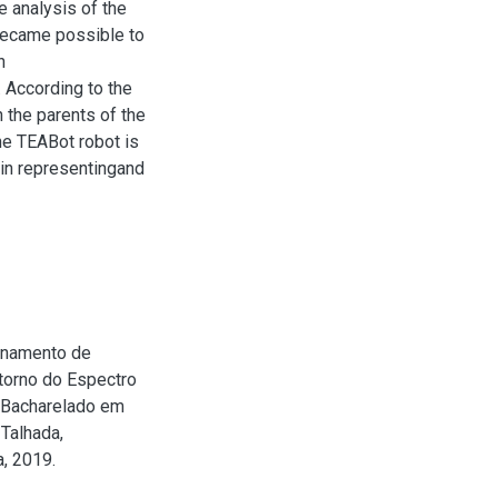
 analysis of the
 became possible to
n
 According to the
 the parents of the
he TEABot robot is
s in representingand
inamento de
torno do Espectro
 (Bacharelado em
Talhada,
, 2019.