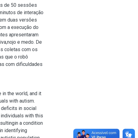
is de 50 sessões
minutos de interação
 em duas versões
com a execução do
antes apresentaram
aiva,nojo e medo. De
es coletas com os
as que o robô
as com dificuldades
in the world, and it
uals with autism.
deficits in social
individuals with this
sultingin a condition
in identifying
autistic population.