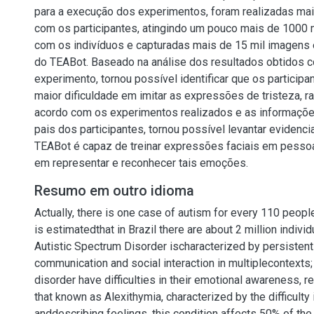
para a execução dos experimentos, foram realizadas ma
com os participantes, atingindo um pouco mais de 1000 
com os indivíduos e capturadas mais de 15 mil imagens
do TEABot. Baseado na análise dos resultados obtidos 
experimento, tornou possível identificar que os particip
maior dificuldade em imitar as expressões de tristeza, r
acordo com os experimentos realizados e as informaçõ
pais dos participantes, tornou possível levantar evidenci
TEABot é capaz de treinar expressões faciais em pesso
em representar e reconhecer tais emoções.
Resumo em outro idioma
Actually, there is one case of autism for every 110 people 
is estimatedthat in Brazil there are about 2 million individ
Autistic Spectrum Disorder ischaracterized by persistent 
communication and social interaction in multiplecontexts; 
disorder have difficulties in their emotional awareness, re
that known as Alexithymia, characterized by the difficulty 
anddescribing feelings, this condition affects 50% of the 