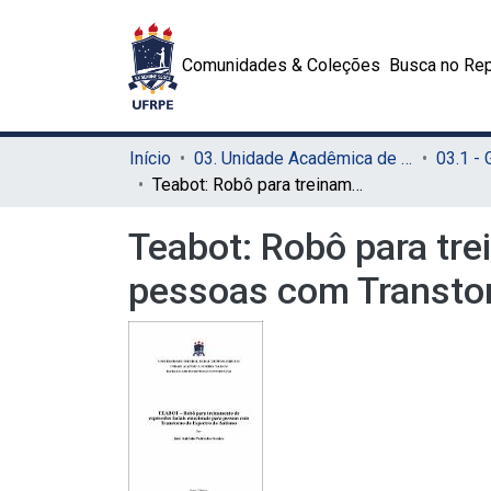
Comunidades & Coleções
Busca no Rep
Início
03. Unidade Acadêmica de Serra Talhada (UAST)
03.1 -
Teabot: Robô para treinamento de expressões faciais emocionais para pessoas com Transtorno do Espectro do Autismo
Teabot: Robô para tr
pessoas com Transto