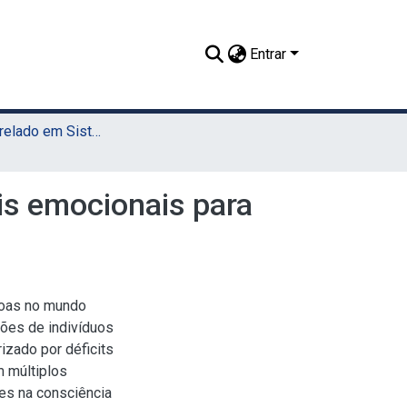
Entrar
TCC - Bacharelado em Sistemas de Informação (UAST)
is emocionais para
soas no mundo
hões de indivíduos
izado por déficits
m múltiplos
des na consciência