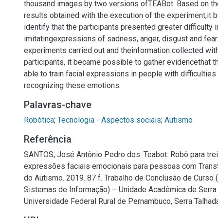
thousand images by two versions ofTEABot. Based on the
results obtained with the execution of the experiment,it
identify that the participants presented greater difficulty i
imitatingexpressions of sadness, anger, disgust and fear.
experiments carried out and theinformation collected with
participants, it became possible to gather evidencethat t
able to train facial expressions in people with difficultie
recognizing these emotions.
Palavras-chave
Robótica
;
Tecnologia - Aspectos sociais
;
Autismo
Referência
SANTOS, José Antônio Pedro dos. Teabot: Robô para tre
expressões faciais emocionais para pessoas com Trans
do Autismo. 2019. 87 f. Trabalho de Conclusão de Curso
Sistemas de Informação) – Unidade Acadêmica de Serra 
Universidade Federal Rural de Pernambuco, Serra Talhada