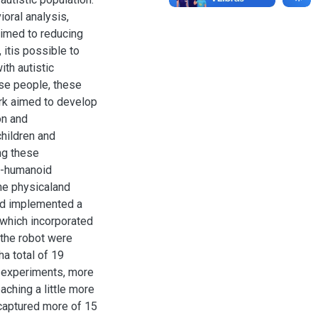
ioral analysis,
aimed to reducing
itis possible to
ith autistic
ese people, these
ork aimed to develop
on and
children and
ng these
n-humanoid
the physicaland
nd implemented a
 which incorporated
 the robot were
a total of 19
e experiments, more
aching a little more
 captured more of 15