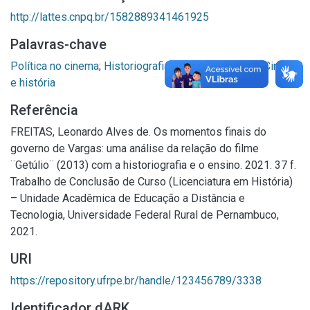
http://lattes.cnpq.br/1582889341461925
Palavras-chave
Política no cinema
;
Historiografia
;
Filmes históricos
;
Cinema
e história
Referência
FREITAS, Leonardo Alves de. Os momentos finais do
governo de Vargas: uma análise da relação do filme
¨Getúlio¨ (2013) com a historiografia e o ensino. 2021. 37 f.
Trabalho de Conclusão de Curso (Licenciatura em História)
– Unidade Acadêmica de Educação a Distância e
Tecnologia, Universidade Federal Rural de Pernambuco,
2021.
URI
https://repository.ufrpe.br/handle/123456789/3338
Identificador dARK