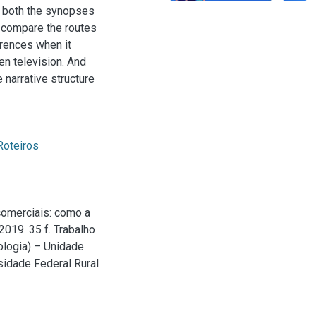
, both the synopses
e compare the routes
erences when it
en television. And
 narrative structure
Roteiros
comerciais: como a
2019. 35 f. Trabalho
ologia) – Unidade
sidade Federal Rural