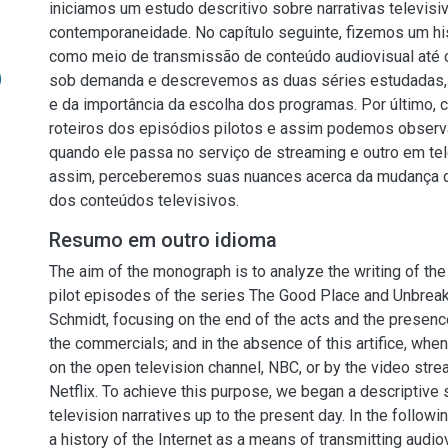
iniciamos um estudo descritivo sobre narrativas televisi
contemporaneidade. No capítulo seguinte, fizemos um his
como meio de transmissão de conteúdo audiovisual até 
)
sob demanda e descrevemos as duas séries estudadas, 
e da importância da escolha dos programas. Por último
roteiros dos episódios pilotos e assim podemos observ
quando ele passa no serviço de streaming e outro em tel
assim, perceberemos suas nuances acerca da mudança da
dos conteúdos televisivos.
Resumo em outro idioma
The aim of the monograph is to analyze the writing of the
pilot episodes of the series The Good Place and Unbre
Schmidt, focusing on the end of the acts and the presenc
the commercials; and in the absence of this artifice, whe
on the open television channel, NBC, or by the video stre
Netflix. To achieve this purpose, we began a descriptive 
television narratives up to the present day. In the follow
a history of the Internet as a means of transmitting audio