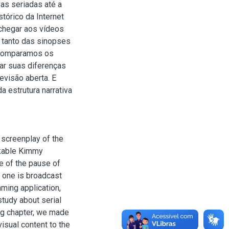
vas seriadas até a
tórico da Internet
chegar aos vídeos
tanto das sinopses
, comparamos os
ar suas diferenças
evisão aberta. E
 estrutura narrativa
 screenplay of the
akable Kimmy
e of the pause of
n one is broadcast
aming application,
study about serial
ing chapter, we made
visual content to the