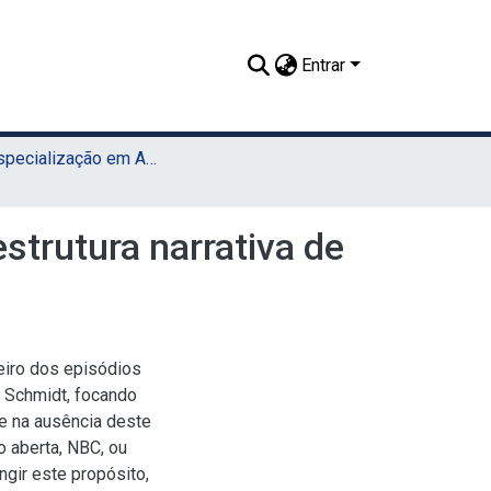
Entrar
TCC - Especialização em Artes e Tecnologia (UAEADTec)
strutura narrativa de
teiro dos episódios
 Schmidt, focando
 e na ausência deste
o aberta, NBC, ou
ingir este propósito,