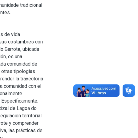
munidade tradicional
ntes.
os de vida
 sus costumbres con
o Garrote, ubicada
ión, es una
nada comunidad de
y otras tipologías
ender la trayectoria
ta comunidad con el
cionalmente
. Específicamente:
stizal de Lagoa do
egulación territorial
rrote y comprender
iva, las prácticas de
e.