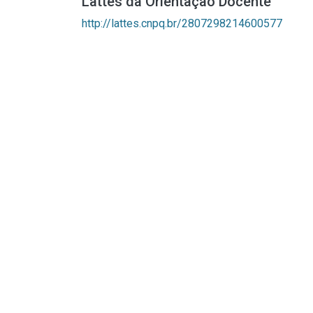
Lattes da Orientação Docente
http://lattes.cnpq.br/2807298214600577