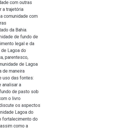
lidade com outras
a trajetória
ssa comunidade com
ras
tado da Bahia.
unidade de fundo de
imento legal e da
e de Lagoa do
a, parentesco,
comunidade de Lagoa
a de maneira
e uso das fontes:
 analisar a
e fundo de pasto sob
com o livro
discute os aspectos
unidade Lagoa do
o fortalecimento do
, assim como a