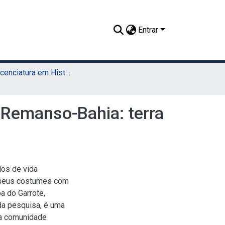
Entrar
TCC - Licenciatura em História (UAEADTec)
 Remanso-Bahia: terra
dos de vida
 seus costumes com
a do Garrote,
 da pesquisa, é uma
da comunidade