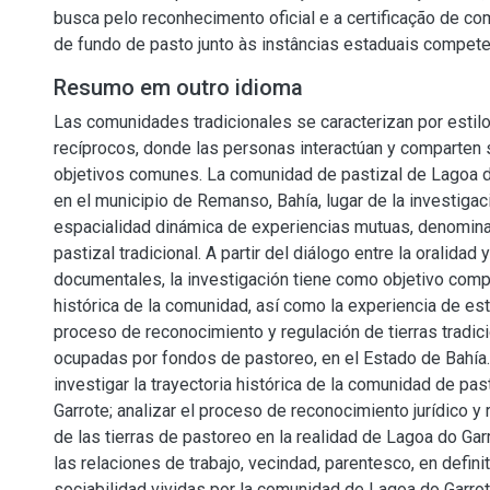
busca pelo reconhecimento oficial e a certificação de co
de fundo de pasto junto às instâncias estaduais compete
Resumo em outro idioma
Las comunidades tradicionales se caracterizan por estil
recíprocos, donde las personas interactúan y comparten
objetivos comunes. La comunidad de pastizal de Lagoa d
en el municipio de Remanso, Bahía, lugar de la investigac
espacialidad dinámica de experiencias mutuas, denomi
pastizal tradicional. A partir del diálogo entre la oralidad 
documentales, la investigación tiene como objetivo compr
histórica de la comunidad, así como la experiencia de es
proceso de reconocimiento y regulación de tierras tradi
ocupadas por fondos de pastoreo, en el Estado de Bahía
investigar la trayectoria histórica de la comunidad de pa
Garrote; analizar el proceso de reconocimiento jurídico y r
de las tierras de pastoreo en la realidad de Lagoa do Ga
las relaciones de trabajo, vecindad, parentesco, en definit
sociabilidad vividas por la comunidad de Lagoa do Garrot