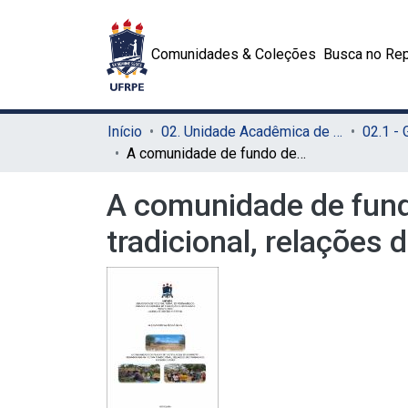
Comunidades & Coleções
Busca no Rep
Início
02. Unidade Acadêmica de Educação a Distância e Tecnologia (UAEADTec)
A comunidade de fundo de pasto Lagoa do Garrote, Remanso-Bahia: terra tradicional, relações de trabalho e sociabilidades
A comunidade de fund
tradicional, relações 