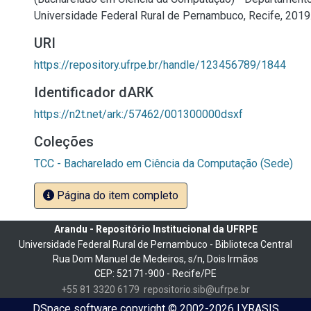
Universidade Federal Rural de Pernambuco, Recife, 2019
URI
https://repository.ufrpe.br/handle/123456789/1844
Identificador dARK
https://n2t.net/ark:/57462/001300000dsxf
Coleções
TCC - Bacharelado em Ciência da Computação (Sede)
Página do item completo
Arandu - Repositório Institucional da UFRPE
Universidade Federal Rural de Pernambuco - Biblioteca Central
Rua Dom Manuel de Medeiros, s/n, Dois Irmãos
CEP: 52171-900 - Recife/PE
+55 81 3320 6179
repositorio.sib@ufrpe.br
DSpace software
copyright © 2002-2026
LYRASIS