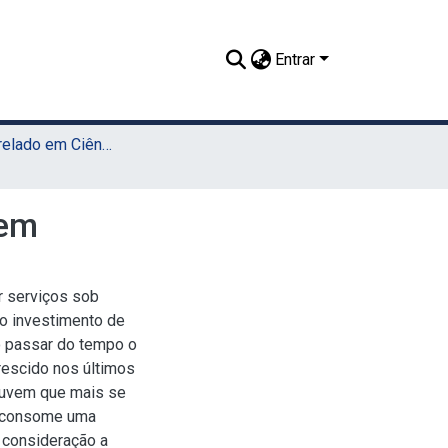
Entrar
TCC - Bacharelado em Ciência da Computação (Sede)
vem
r serviços sob
o investimento de
o passar do tempo o
escido nos últimos
 nuvem que mais se
e consome uma
 consideração a