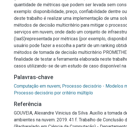
quantidade de métricas que podem ser levada sem cons
exemplo: disponibilidade, preço, confiabilidade dentre ou
deste trabalho é realizar uma implementação de uma so
métodos de decisão multicritério para mitigar o process
serviços em nuvem, onde dado um conjunto de infraestru
(IaaS)representada por métricas (por exemplo, disponibil
usuário pode fazer a escolha a partir de um ranking obti
métodos de tomada de decisão multicritério PROMETHE
finalidade de testar a ferramenta elaborada neste trabalh
casos utilizando-se de um estudo de caso disponível na l
Palavras-chave
Computação em nuvem
;
Processo decisório - Modelos 
Processo decisório por critério múltiplo
Referência
GOUVEIA, Alexandre Vinicius da Silva. Auxílio a tomada d
ambientes na nuvem. 2019. 41 f. Trabalho de Conclusão 
(Bacharelado em Ciência da Computação) - Departament