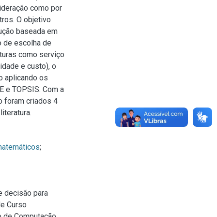
ideração como por
tros. O objetivo
lução baseada em
o de escolha de
turas como serviço
idade e custo), o
do aplicando os
E e TOPSIS. Com a
o foram criados 4
iteratura.
matemáticos
;
e decisão para
de Curso
o de Computação,