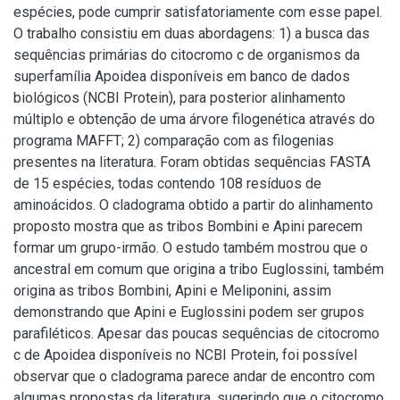
espécies, pode cumprir satisfatoriamente com esse papel.
O trabalho consistiu em duas abordagens: 1) a busca das
sequências primárias do citocromo c de organismos da
superfamília Apoidea disponíveis em banco de dados
biológicos (NCBI Protein), para posterior alinhamento
múltiplo e obtenção de uma árvore filogenética através do
programa MAFFT; 2) comparação com as filogenias
presentes na literatura. Foram obtidas sequências FASTA
de 15 espécies, todas contendo 108 resíduos de
aminoácidos. O cladograma obtido a partir do alinhamento
proposto mostra que as tribos Bombini e Apini parecem
formar um grupo-irmão. O estudo também mostrou que o
ancestral em comum que origina a tribo Euglossini, também
origina as tribos Bombini, Apini e Meliponini, assim
demonstrando que Apini e Euglossini podem ser grupos
parafiléticos. Apesar das poucas sequências de citocromo
c de Apoidea disponíveis no NCBI Protein, foi possível
observar que o cladograma parece andar de encontro com
algumas propostas da literatura, sugerindo que o citocromo