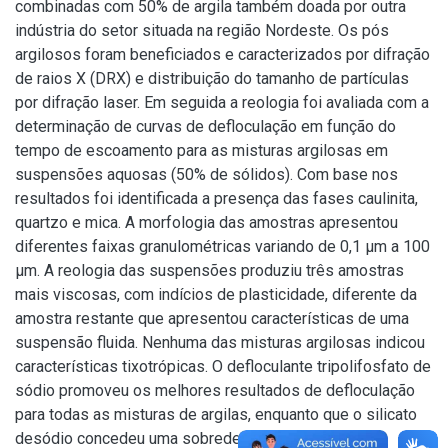
combinadas com 50% de argila também doada por outra
indústria do setor situada na região Nordeste. Os pós
argilosos foram beneficiados e caracterizados por difração
de raios X (DRX) e distribuição do tamanho de partículas
por difração laser. Em seguida a reologia foi avaliada com a
determinação de curvas de defloculação em função do
tempo de escoamento para as misturas argilosas em
suspensões aquosas (50% de sólidos). Com base nos
resultados foi identificada a presença das fases caulinita,
quartzo e mica. A morfologia das amostras apresentou
diferentes faixas granulométricas variando de 0,1 μm a 100
μm. A reologia das suspensões produziu três amostras
mais viscosas, com indícios de plasticidade, diferente da
amostra restante que apresentou características de uma
suspensão fluida. Nenhuma das misturas argilosas indicou
características tixotrópicas. O defloculante tripolifosfato de
sódio promoveu os melhores resultados de defloculação
para todas as misturas de argilas, enquanto que o silicato
desódio concedeu uma sobredefloculação em taxas