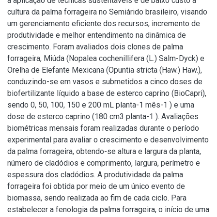
a aplicação de técnicas sustentáveis e de baixo custo a
cultura da palma forrageira no Semiárido brasileiro, visando
um gerenciamento eficiente dos recursos, incremento de
produtividade e melhor entendimento na dinâmica de
crescimento. Foram avaliados dois clones de palma
forrageira, Miúda (Nopalea cochenillifera (L.) Salm-Dyck) e
Orelha de Elefante Mexicana (Opuntia stricta (Haw.) Haw.),
conduzindo-se em vasos e submetidos a cinco doses de
biofertilizante líquido a base de esterco caprino (BioCapri),
sendo 0, 50, 100, 150 e 200 mL planta-1 mês-1 ) e uma
dose de esterco caprino (180 cm3 planta-1 ). Avaliações
biométricas mensais foram realizadas durante o período
experimental para avaliar o crescimento e desenvolvimento
da palma forrageira, obtendo-se altura e largura da planta,
número de cladódios e comprimento, largura, perímetro e
espessura dos cladódios. A produtividade da palma
forrageira foi obtida por meio de um único evento de
biomassa, sendo realizada ao fim de cada ciclo. Para
estabelecer a fenologia da palma forrageira, o início de uma