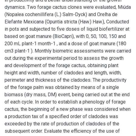
dynamics. Two forage cactus clones were evaluated, Miúda
(Nopalea cochenillifera (L.) Salm-Dyck) and Orelha de
Elefante Mexicana (Opuntia stricta (Haw.) Haw.), Conducted
in pots and subjected to five doses of liquid biofertilizer at
based on goat manure (BioCapri), with 0, 50, 100, 150 and
200 mL plant-1 month-1 , and a dose of goat manure (180
cm3 plant-1 ). Monthly biometric assessments were carried
out during the experimental period to assess the growth
and development of the forage cactus, obtaining plant
height and width, number of cladodes and length, width,
perimeter and thickness of the cladodes. The productivity
of the forage palm was obtained by means of a single
biomass (dry mass, DM) event, being carried out at the end
of each cycle. In order to establish a phenology of forage
cactus, the beginning of a new phase was considered when
a production tax of a specified order of cladodes was
exceeded by the rate of production of cladodes of the
subsequent order. Evaluate the efficiency of the use of