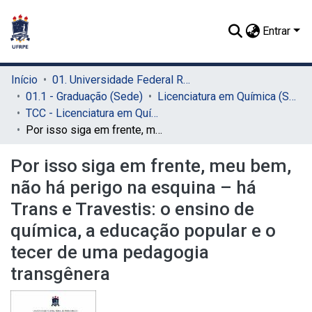
Entrar
Início
01. Universidade Federal Rural de Pernambuco - UFRPE (Sede)
01.1 - Graduação (Sede)
Licenciatura em Química (Sede)
TCC - Licenciatura em Química (Sede)
Por isso siga em frente, meu bem, não há perigo na esquina – há Trans e Travestis: o ensino de química, a educação popular e o tecer de uma pedagogia transgênera
Por isso siga em frente, meu bem,
não há perigo na esquina – há
Trans e Travestis: o ensino de
química, a educação popular e o
tecer de uma pedagogia
transgênera