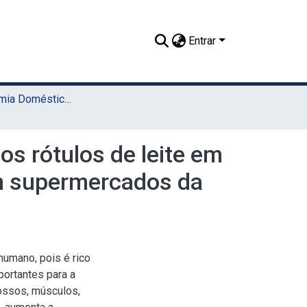
Entrar
TCC - Economia Doméstica (Sede)
os rótulos de leite em
 em supermercados da
humano, pois é rico
portantes para a
ossos, músculos,