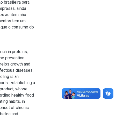
o brasileira para
mpresas, ainda
es ao item não
imentos tem um
o que o consumo do
ich in proteins,
ase prevention.
t helps growth and
nfectious diseases,
eling is an
foods, establishing a
product, whose
arding healthy food
ting habits, in
 onset of chronic
abetes and