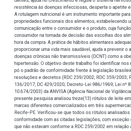
dentes, ajuda no crescimento e regula o sistema nervoso
resistência às doenças infecciosas, desperta o apetite e 
A rotulagem nutricional é um instrumento importante par
propriedades funcionais dos alimentos, estabelecendo 
comunicação entre o consumidor e o produto, cuja função 
consumidor na tomada de decisão das escolhas dos ali
hora da compra. A prática de hábitos alimentares adequa
proporcionar uma vida mais saudável, ajuda a prevenir o
doenças crônicas não transmissíveis (DCNT) como a obe
hipertensão. O objetivo deste trabalho foi identificar nos
pó o padrão de conformidade frente à legislação brasilei
resoluções e decretos (RDC 259/2002; RDC 359/2003;
136/2017; DC 429/2020; Decreto-Lei 986/1969; Lei nº 8
10.674/2003) da ANVISA (Agência Nacional de Vigilância 
presente pesquisa analisou treze(13) rótulos de leite em
marcas diferentes comercializados em três supermerca
Recife-PE. Verificou-se que todos os rótulos analisado
conformidade com as citadas legislações, com exceção d
que não estavam conforme a RDC 259/2002 em relação 