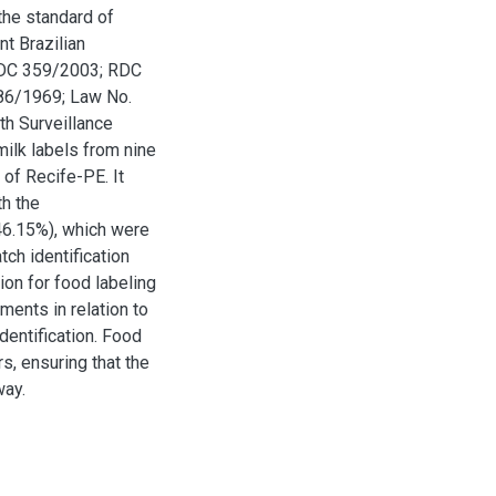
the standard of
t Brazilian
 RDC 359/2003; RDC
86/1969; Law No.
h Surveillance
ilk labels from nine
 of Recife-PE. It
th the
 46.15%), which were
tch identification
tion for food labeling
ments in relation to
dentification. Food
s, ensuring that the
way.