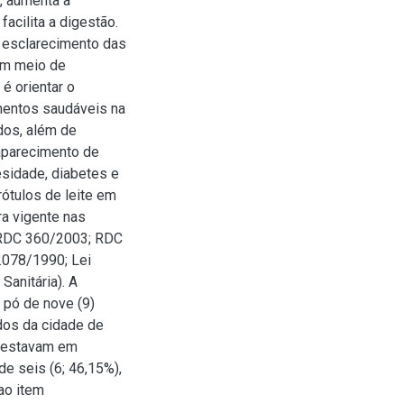
, aumenta a
facilita a digestão.
a esclarecimento das
um meio de
é orientar o
mentos saudáveis na
dos, além de
 aparecimento de
sidade, diabetes e
 rótulos de leite em
ra vigente nas
 RDC 360/2003; RDC
.078/1990; Lei
Sanitária). A
 pó de nove (9)
dos da cidade de
s estavam em
e seis (6; 46,15%),
ao item