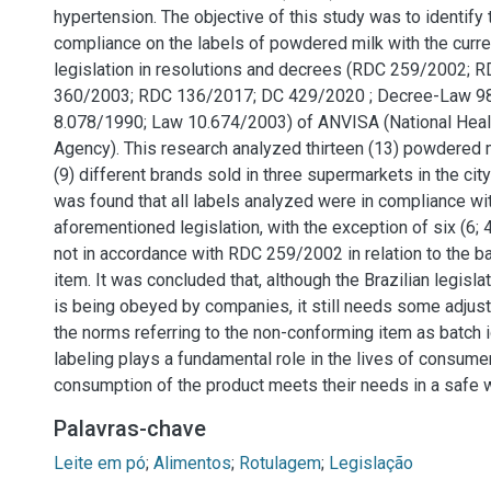
hypertension. The objective of this study was to identify 
compliance on the labels of powdered milk with the curren
legislation in resolutions and decrees (RDC 259/2002;
360/2003; RDC 136/2017; DC 429/2020 ; Decree-Law 9
8.078/1990; Law 10.674/2003) of ANVISA (National Healt
Agency). This research analyzed thirteen (13) powdered m
(9) different brands sold in three supermarkets in the city
was found that all labels analyzed were in compliance wi
aforementioned legislation, with the exception of six (6;
not in accordance with RDC 259/2002 in relation to the ba
item. It was concluded that, although the Brazilian legisla
is being obeyed by companies, it still needs some adjust
the norms referring to the non-conforming item as batch i
labeling plays a fundamental role in the lives of consumer
consumption of the product meets their needs in a safe 
Palavras-chave
Leite em pó
;
Alimentos
;
Rotulagem
;
Legislação