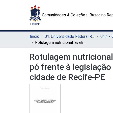
Comunidades & Coleções
Busca no Rep
Início
01. Universidade Federal Rural de Pernambuco - UFRPE (Sede)
01.1 -
Rotulagem nutricional: avaliação da conformidade dos rótulos de leite em pó frente à legislação brasileira, comercializados em supermercados da cidade de Recife-PE
Rotulagem nutricional
pó frente à legislaçã
cidade de Recife-PE