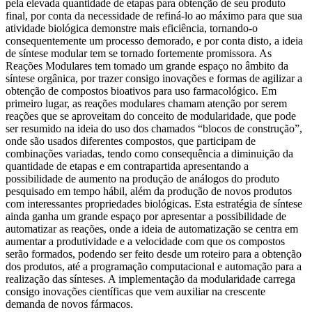
pela elevada quantidade de etapas para obtenção de seu produto
final, por conta da necessidade de refiná-lo ao máximo para que sua
atividade biológica demonstre mais eficiência, tornando-o
consequentemente um processo demorado, e por conta disto, a ideia
de síntese modular tem se tornado fortemente promissora. As
Reações Modulares tem tomado um grande espaço no âmbito da
síntese orgânica, por trazer consigo inovações e formas de agilizar a
obtenção de compostos bioativos para uso farmacológico. Em
primeiro lugar, as reações modulares chamam atenção por serem
reações que se aproveitam do conceito de modularidade, que pode
ser resumido na ideia do uso dos chamados “blocos de construção”,
onde são usados diferentes compostos, que participam de
combinações variadas, tendo como consequência a diminuição da
quantidade de etapas e em contrapartida apresentando a
possibilidade de aumento na produção de análogos do produto
pesquisado em tempo hábil, além da produção de novos produtos
com interessantes propriedades biológicas. Esta estratégia de síntese
ainda ganha um grande espaço por apresentar a possibilidade de
automatizar as reações, onde a ideia de automatização se centra em
aumentar a produtividade e a velocidade com que os compostos
serão formados, podendo ser feito desde um roteiro para a obtenção
dos produtos, até a programação computacional e automação para a
realização das sínteses. A implementação da modularidade carrega
consigo inovações científicas que vem auxiliar na crescente
demanda de novos fármacos.