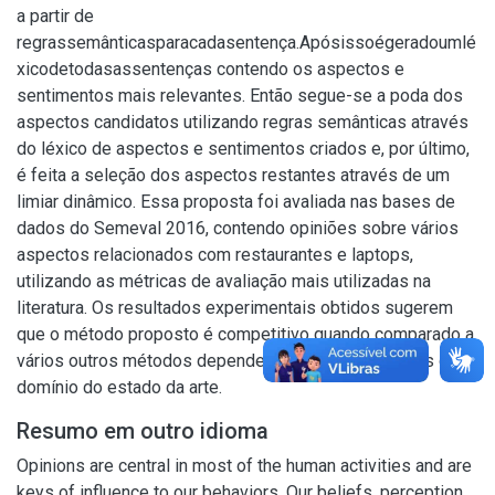
a partir de
regrassemânticasparacadasentença.Apósissoégeradoumlé
xicodetodasassentenças contendo os aspectos e
sentimentos mais relevantes. Então segue-se a poda dos
aspectos candidatos utilizando regras semânticas através
do léxico de aspectos e sentimentos criados e, por último,
é feita a seleção dos aspectos restantes através de um
limiar dinâmico. Essa proposta foi avaliada nas bases de
dados do Semeval 2016, contendo opiniões sobre vários
aspectos relacionados com restaurantes e laptops,
utilizando as métricas de avaliação mais utilizadas na
literatura. Os resultados experimentais obtidos sugerem
que o método proposto é competitivo quando comparado a
vários outros métodos dependentes e independentes de
domínio do estado da arte.
Resumo em outro idioma
Opinions are central in most of the human activities and are
keys of influence to our behaviors. Our beliefs, perception