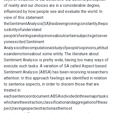
of reality and our choices are in a considerable degree,
influenced by how people see and evaluate the world. In
view of this statement
theSentimentAnalysis(SA)hasbeengrowingconstantly,thepo
ssibilityofunderstand
people’sfeelingsandopinionsaboutcertainsubjectsgetsever
yoneexcited.Sentiment
Analysisisthecomputationalstudyofpeople’sopinions,attitud
esandemotionsabout some entity. The literature about
Sentiment Analysis is pretty wide, having too many ways of
execute such tasks. A variation of SA called Aspect based
Sentiment Analysis (ABSA) has been receiving researchers
attention. In this approach feelings are identified in relation
to sentence aspects, in order to discern those that are
treated in
eachsentenceordocument.ABSAisdividedinthreemajortasks
whicharetheextraction,classificationandaggregationoftheas
pect,havingaspectextractionasthemost