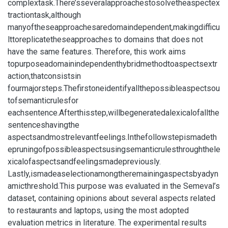
complextask.There’sseveralapproachestosolvetheaspectex
tractiontask,although
manyoftheseapproachesaredomaindependent,makingdifficu
lttoreplicatetheseapproaches to domains that does not
have the same features. Therefore, this work aims
topurposeadomainindependenthybridmethodtoaspectsextr
action,thatconsistsin
fourmajorsteps.Thefirstoneidentifyallthepossibleaspectsou
tofsemanticrulesfor
eachsentence.Afterthisstep,willbegeneratedalexicalofallthe
sentenceshavingthe
aspectsandmostrelevantfeelings.Inthefollowstepismadeth
epruningofpossibleaspectsusingsemanticrulesthroughthele
xicalofaspectsandfeelingsmadepreviously.
Lastly,ismadeaselectionamongtheremainingaspectsbyadyn
amicthreshold.This purpose was evaluated in the Semeval’s
dataset, containing opinions about several aspects related
to restaurants and laptops, using the most adopted
evaluation metrics in literature. The experimental results