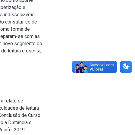
ento.Como aporte
abetização e
s indissociáveis
o constitui-se de
 como forma de
s deparam-se com as
iam novo segmento do
e leitura e escrita,
m relato de
culdades de leitura
 Conclusão de Curso
o a Distância e
ecife, 2019.