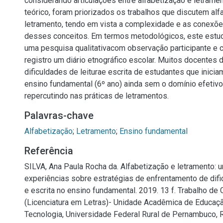
considerando articulações entre alfabetização e letram
teórico, foram priorizados os trabalhos que discutem alf
letramento, tendo em vista a complexidade e as conexõe
desses conceitos. Em termos metodológicos, este estud
uma pesquisa qualitativacom observação participante e
registro um diário etnográfico escolar. Muitos docente
dificuldades de leiturae escrita de estudantes que inic
ensino fundamental (6º ano) ainda sem o domínio efetivo d
repercutindo nas práticas de letramentos.
Palavras-chave
Alfabetização
;
Letramento
;
Ensino fundamental
Referência
SILVA, Ana Paula Rocha da. Alfabetização e letramento: u
experiências sobre estratégias de enfrentamento de difi
e escrita no ensino fundamental. 2019. 13 f. Trabalho de
(Licenciatura em Letras)- Unidade Acadêmica de Educaçã
Tecnologia, Universidade Federal Rural de Pernambuco, R