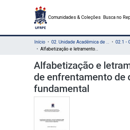
Comunidades & Coleções
Busca no Rep
Início
02. Unidade Acadêmica de Educação a Distância e Tecnologia (UAEADTec)
Alfabetização e letramento: um relato de experiências sobre estratégias de enfrentamento de dificuldades de leitura e escrita no ensino fundamental
Alfabetização e letra
de enfrentamento de di
fundamental