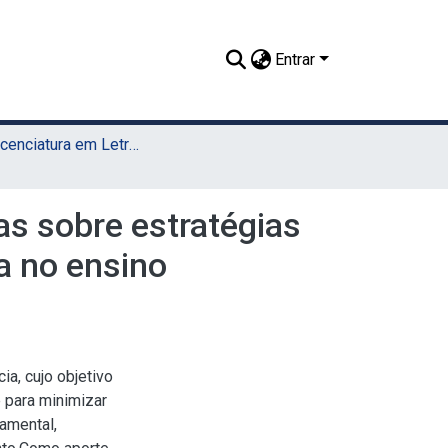
Entrar
TCC - Licenciatura em Letras (UAEADTec)
as sobre estratégias
ta no ensino
a, cujo objetivo
e para minimizar
damental,