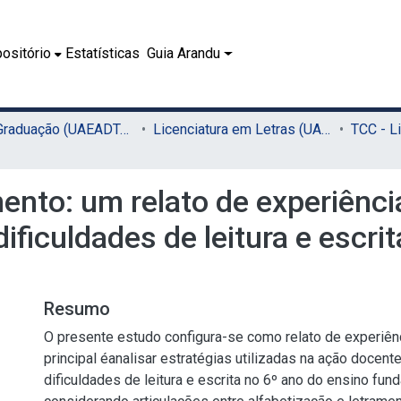
ositório
Estatísticas
Guia Arandu
02.1 - Graduação (UAEADTec)
Licenciatura em Letras (UAEADTec)
mento: um relato de experiênci
ficuldades de leitura e escri
Resumo
O presente estudo configura-se como relato de experiênci
principal éanalisar estratégias utilizadas na ação docent
dificuldades de leitura e escrita no 6º ano do ensino fun