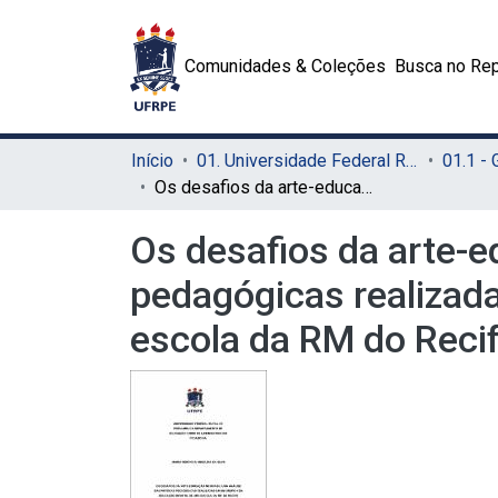
Comunidades & Coleções
Busca no Rep
Início
01. Universidade Federal Rural de Pernambuco - UFRPE (Sede)
01.1 -
Os desafios da arte-educação no Brasil: uma análise das práticas pedagógicas realizadas em um grupo 4º da educação infantil de uma escola da RM do Recife
Os desafios da arte-e
pedagógicas realizad
escola da RM do Reci