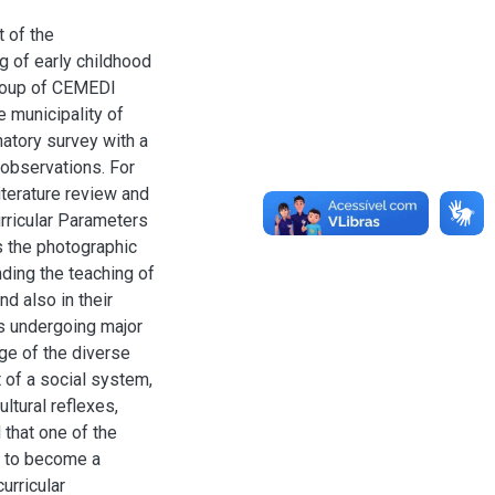
 of the
g of early childhood
group of CEMEDI
e municipality of
atory survey with a
 observations. For
iterature review and
rricular Parameters
s the photographic
ding the teaching of
nd also in their
 is undergoing major
ge of the diverse
t of a social system,
ultural reflexes,
d that one of the
s to become a
urricular