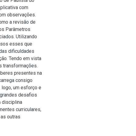
io de Paulista do
plicativa com
com observações.
como a revisão de
dos Parâmetros
ciados. Utilizando
ursos esses que
das dificuldades
ão. Tendo em vista
es transformações.
aberes presentes na
 carrega consigo
, logo, um esforço e
 grandes desafios
 disciplina
entes curriculares,
 as outras