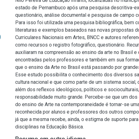
Nilo Pereira de Educação Infantil, localizadas no municíp
estado de Pernambuco após uma pesquisa descritiva-ex
questionário, análise documental e pesquisa de campo 
Para isso foi utilizada uma pesquisa bibliográfica, bem 
literaturas e exemplos baseados nas novas propostas 
)
Curriculares Nacionais em Artes, BNCC e autores referen
como recursos o registro fotográfico, questionário. Rec
auxiliaram na compreensão ao ensino da arte no Brasil e 
encontradas pelos professores e também em sua formaç
que o ensino da Arte no Brasil está passando por grand
Esse estudo possibilita o conhecimento dos diversos s
cultura nacional e que como parte de um sistema social,
além dos reflexos ideológicos, políticos e socioculturais
responsabilidade muito grande. Percebe-se que um dos
do ensino de Arte na contemporaneidade é tornar-se uma
reconhecida por alunos e professores dos outros compon
já que a mesma recebe, ainda, o estigma de suporte para
disciplinas na Educação Básica.