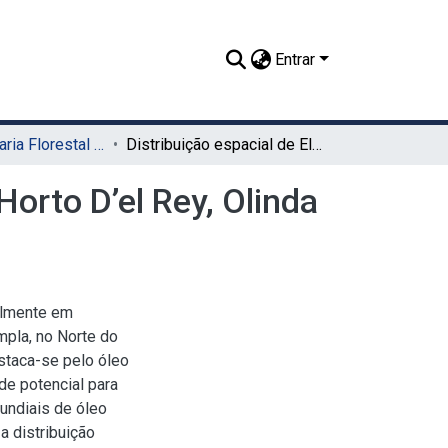
Entrar
TCC - Engenharia Florestal (Sede)
Distribuição espacial de Elaeis guineensis Jacq. no Horto D’el Rey, Olinda - Pernambuco
Horto D’el Rey, Olinda
palmente em
mpla, no Norte do
estaca-se pelo óleo
de potencial para
undiais de óleo
a distribuição