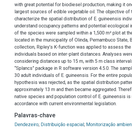
with great potential for biodiesel production, making it on
largest sources of edible vegetable oil. The objective of
characterize the spatial distribution of E. guineensis indiv
understand occupancy patterns and potential ecological i
of the species were sampled within a 1,500 m² plot at the
located in the municipality of Olinda, Pernambuco State, Br
collection, Ripley’s K-function was applied to assess the 
individuals based on inter-plant distances. Analyses we
considering distances up to 15 m, with 5 m class interval
“Splancs” package in R software version 4.5.0. The sa
30 adult individuals of E. guineensis. For the entire popula
hypothesis was rejected, as the spatial distribution patt
approximately 13 m and then became aggregated. Therefo
native species and population control of E. guineensis 
accordance with current environmental legislation.
Palavras-chave
Dendezeiro
;
Distribuição espacial
;
Monitorização ambien