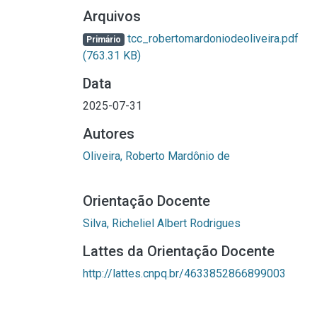
Arquivos
tcc_robertomardoniodeoliveira.pdf
Primário
(763.31 KB)
Data
2025-07-31
Autores
Oliveira, Roberto Mardônio de
Orientação Docente
Silva, Richeliel Albert Rodrigues
Lattes da Orientação Docente
http://lattes.cnpq.br/4633852866899003