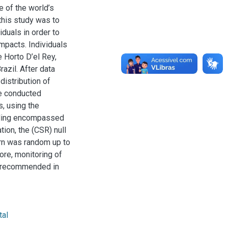
e of the world’s
 this study was to
iduals in order to
mpacts. Individuals
 Horto D’el Rey,
azil. After data
distribution of
re conducted
s, using the
mpling encompassed
tion, the (CSR) null
ern was random up to
re, monitoring of
is recommended in
tal