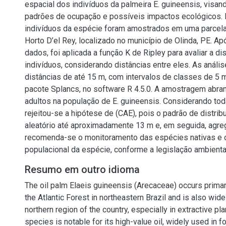
espacial dos indivíduos da palmeira E. guineensis, visa
padrões de ocupação e possíveis impactos ecológicos. 
indivíduos da espécie foram amostrados em uma parcela
Horto D’el Rey, localizado no município de Olinda, PE. A
dados, foi aplicada a função K de Ripley para avaliar a di
indivíduos, considerando distâncias entre eles. As análi
distâncias de até 15 m, com intervalos de classes de 5 m
pacote Splancs, no software R 4.5.0. A amostragem abra
adultos na população de E. guineensis. Considerando tod
rejeitou-se a hipótese de (CAE), pois o padrão de distrib
aleatório até aproximadamente 13 m e, em seguida, agreg
recomenda-se o monitoramento das espécies nativas e o
populacional da espécie, conforme a legislação ambiental
Resumo em outro idioma
The oil palm Elaeis guineensis (Arecaceae) occurs primar
the Atlantic Forest in northeastern Brazil and is also widel
northern region of the country, especially in extractive pla
species is notable for its high-value oil, widely used in 