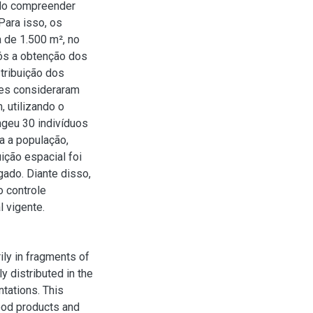
ndo compreender
Para isso, os
 de 1.500 m², no
pós a obtenção dos
stribuição dos
ses consideraram
, utilizando o
ngeu 30 indivíduos
a a população,
uição espacial foi
ado. Diante disso,
 controle
 vigente.
ily in fragments of
y distributed in the
ntations. This
food products and