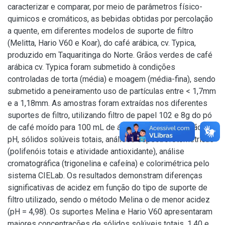
caracterizar e comparar, por meio de parâmetros físico-
quimicos e cromáticos, as bebidas obtidas por percolação
a quente, em diferentes modelos de suporte de filtro
(Melitta, Hario V60 e Koar), do café arábica, cv. Typica,
produzido em Taquaritinga do Norte. Grãos verdes de café
arábica cv. Typica foram submetido à condições
controladas de torta (média) e moagem (média-fina), sendo
submetido a peneiramento uso de partículas entre < 1,7mm
e a 1,18mm. As amostras foram extraídas nos diferentes
suportes de filtro, utilizando filtro de papel 102 e 8g do pó
de café moído para 100 mL de água, para determinação de
pH, sólidos solúveis totais, análises espectrofotométricas
(polifenóis totais e atividade antioxidante), análise
cromatográfica (trigonelina e cafeína) e colorimétrica pelo
sistema CIELab. Os resultados demonstram diferenças
significativas de acidez em função do tipo de suporte de
filtro utilizado, sendo o método Melina o de menor acidez
(pH = 4,98). Os suportes Melina e Hario V60 apresentaram
maiores concentrações de sólidos solúveis totais, 1,40 e