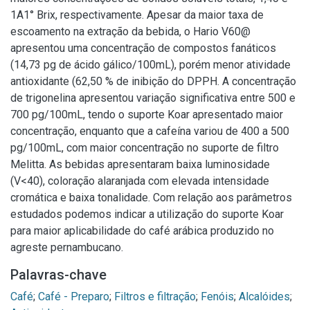
1A1° Brix, respectivamente. Apesar da maior taxa de
escoamento na extração da bebida, o Hario V60@
apresentou uma concentração de compostos fanáticos
(14,73 pg de ácido gálico/100mL), porém menor atividade
antioxidante (62,50 % de inibição do DPPH. A concentração
de trigonelina apresentou variação significativa entre 500 e
700 pg/100mL, tendo o suporte Koar apresentado maior
concentração, enquanto que a cafeína variou de 400 a 500
pg/100mL, com maior concentração no suporte de filtro
Melitta. As bebidas apresentaram baixa luminosidade
(V<40), coloração alaranjada com elevada intensidade
cromática e baixa tonalidade. Com relação aos parâmetros
estudados podemos indicar a utilização do suporte Koar
para maior aplicabilidade do café arábica produzido no
agreste pernambucano.
Palavras-chave
Café
;
Café - Preparo
;
Filtros e filtração
;
Fenóis
;
Alcalóides
;