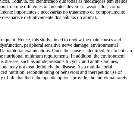
nicos. Todavia, foi identificado que todas as medicações têm efeitos
monstrou que diferentes tratamentos devem ser associados, como
ualmente importantes e necessárias no tratamento de comportamento
e desaparece definitivamente dos hábitos do animal.
f frequent. Hence, this study aimed to review the main causes and
in dysfunction, peripheral sensitive nerve damage, environmental
laboratorial examinations. Once the cause is identified, treatment can
he nutritional minimum requirements. In addition, the environment
s disease, such as antidepressants tricyclic and antihistamines,
one may not treat definitely the disease. As a multifactorial
ced nutrition, reconditioning of behaviors and therapeutic use of
 of life that these therapeutic options provide, the individual rarely