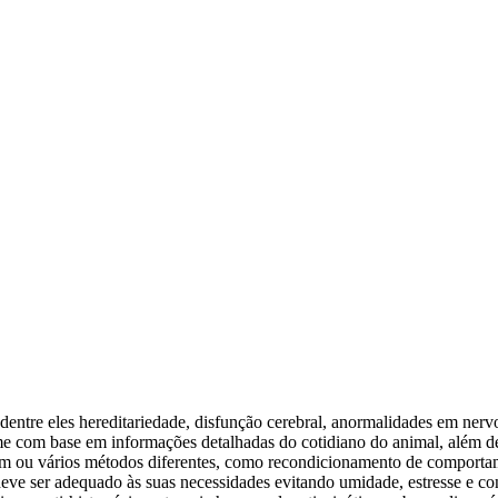
ntre eles hereditariedade, disfunção cerebral, anormalidades em nervos 
e com base em informações detalhadas do cotidiano do animal, além de 
um ou vários métodos diferentes, como recondicionamento de comportame
 deve ser adequado às suas necessidades evitando umidade, estresse e c