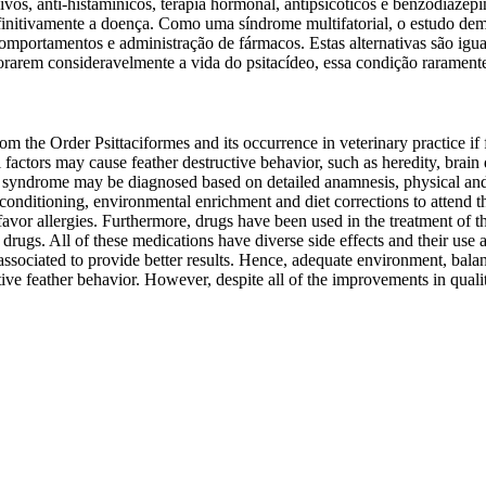
vos, anti-histamínicos, terapia hormonal, antipsicóticos e benzodiazepí
efinitivamente a doença. Como uma síndrome multifatorial, o estudo de
comportamentos e administração de fármacos. Estas alternativas são ig
orarem consideravelmente a vida do psitacídeo, essa condição rarament
om the Order Psittaciformes and its occurrence in veterinary practice i
ral factors may cause feather destructive behavior, such as heredity, bra
is syndrome may be diagnosed based on detailed anamnesis, physical and 
onditioning, environmental enrichment and diet corrections to attend t
avor allergies. Furthermore, drugs have been used in the treatment of thi
ugs. All of these medications have diverse side effects and their use al
ssociated to provide better results. Hence, adequate environment, balan
ive feather behavior. However, despite all of the improvements in quality