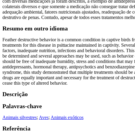
com diversas medicações já foram descritos, a exemplo de antidepressi
colaterais diversos e que somente a medicação não consegue tratar d
adequação ambiental, fatores nutricionais ajustados, readequação de 
destrutivo de penas. Contudo, apesar de todos esses tratamentos melh
Resumo em outro idioma
Feather destructive behavior is a common condition in captive birds fr
treatments for this disease in psittacine maintained in captivity. Seve
factors, inadequate nutrition, infections and behavioral disorders. Th
be determined and several approaches may be used, such as behavior c
should be free of inadequate humidity, stress and conditions that may f
antidepressants, hormonal therapy, antipsychotics and benzodiazepine dr
syndrome, this study demonstrated that multiple treatments should be a
drugs are equally important and necessary for the treatment of destruct
cease this type of altered behavior.
Descrição
Palavras-chave
Animais silvestres
;
Aves
;
Animais exóticos
Referência