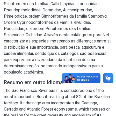
Siluriformes das famílias Callichthyidae, Loricariidae,
Pseudopimelodidae, Doradidae, Auchenipteridae,
Pimelodidae, ordem Gimnotiformes da família Sternopyg,
Ordem Cyprinodontiformes da Família Rivulidae,
Poeciliidae, e a ordem Perciformes das famílias
Sciaenidae, Cichlidae. Através deste catálogo foi possível
caracterizar as espécies, mostrando as diferenças entre si,
distribuição e sua importância, para pesca, aquicultura e
cadeia alimentar, sendo que os catálogos são essências
para expressar a diversidade da ictiofauna de uma
determinada região, se tornando indispensáveis para a
população acadêmica.
Resumo em outro idioma
The São Francisco River basin is considered one of the
most important in Brazil, reaching about 8% of the Brazilian
territory. Its drainage area incorporates the Caatinga,
Cerrado and Atlantic Forest ecosystems, which focuses on
the reason for the great diversity and endemism of its