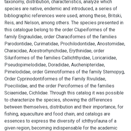
taxonomy, distribution, characteristics, analyze which
species are native, endemic and introduced, a series of
bibliographic references were used, among these, Britski,
Reis, and Nelson, among others. The species presented in
this catalogue belong to the order Clupeiformes of the
family Engraulidae, order Characiformes of the families
Parodontidae, Curimatidae, Prochilodontidae, Anostomidae,
Characidae, Acestrorhynchidae, Erythinidae, order
Siluriformes of the families Callichthyidae, Loricariidae,
Pseudopimelodidae, Doradidae, Auchenipteridae,
Pimelodidae, order Gimnotiformes of the family Sternopyg,
Order Cyprinodontiformes of the Family Rivulidae,
Poeciliidae, and the order Perciformes of the families
Sciaenidae, Cichlidae. Through this catalog it was possible
to characterize the species, showing the differences
between themselves, distribution and their importance, for
fishing, aquaculture and food chain, and catalogs are
essences to express the diversity of ichthyofauna of a
given region, becoming indispensable for the academic