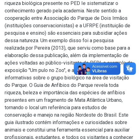
riqueza biológica presente no PED Ie sistematizar o
conhecimento gerado pela academia. Neste sentido a
cooperação entre Associação do Parque de Dois Irmãos
(instituições conservacionistas) e a UFRPE (instituição de
pesquisa e ensino) são essenciais para subsidiar ações
dessa natureza. Um exemplo disso foi a pesquisa
realizada por Pereira (2013), que serviu como base para a
elaboração dessa publicação, além da implementação de
ações voltadas ao público-visitante do PEDI, a exemplo da
exposição "Um pulo no Zoo", e a produção de placas
informativas sobre o grupo biológico na área de visitação
do Parque. O Guia de Anfíbios do Parque revela toda
riqueza, beleza e importância das espécies de anfíbios
presentes em um fragmento de Mata Atlântica Urbano,
tornando o local um referência para estudos de
conservação e manejo na região Nordeste do Brasil. Este
guia ilustrado contém informações e curiosidades sobre
animais e constitui uma ferramenta essencial para auxiliar
profissionais, estudantes, e todos os visitantes a conhecer