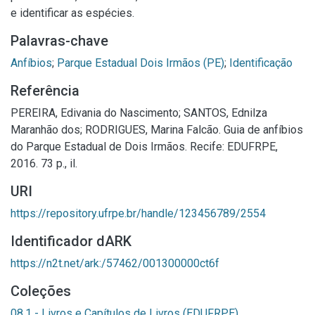
e identificar as espécies.
Palavras-chave
Anfíbios
;
Parque Estadual Dois Irmãos (PE)
;
Identificação
Referência
PEREIRA, Edivania do Nascimento; SANTOS, Ednilza
Maranhão dos; RODRIGUES, Marina Falcão. Guia de anfíbios
do Parque Estadual de Dois Irmãos. Recife: EDUFRPE,
2016. 73 p., il.
URI
https://repository.ufrpe.br/handle/123456789/2554
Identificador dARK
https://n2t.net/ark:/57462/001300000ct6f
Coleções
08.1 - Livros e Capítulos de Livros (EDUFRPE)