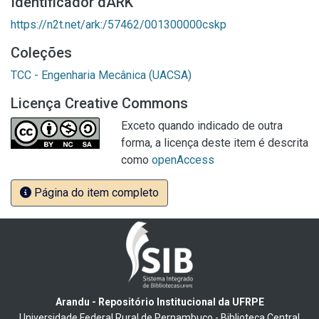
Identificador dARK
https://n2t.net/ark:/57462/001300000cskp
Coleções
TCC - Engenharia Mecânica (UACSA)
Licença Creative Commons
Exceto quando indicado de outra
forma, a licença deste item é descrita
como
openAccess
Página do item completo
Arandu - Repositório Institucional da UFRPE
Universidade Federal Rural de Pernambuco - Biblioteca Central