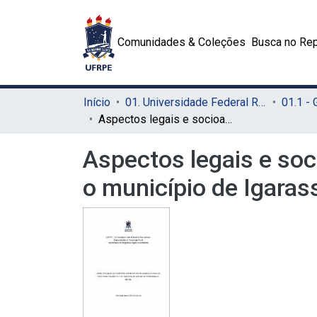
Comunidades & Coleções
Busca no Rep
Início
01. Universidade Federal Rural de Pernambuco - UFRPE (Sede)
01.1 -
Aspectos legais e socioambientais da mariscagem e estudo de caso para o município de Igarassu no estado de Pernambuco, Brasil
Aspectos legais e so
o município de Igaras