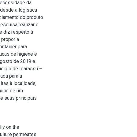
necessidade da
desde a logística
iciamento do produto
esquisa realizar o
 diz respeito à
 propor a
ontainer para
icas de higiene e
agosto de 2019 e
icípio de Igarassu –
tada para a
tas à localidade,
xílio de um
e suas principais
lly on the
 culture permeates