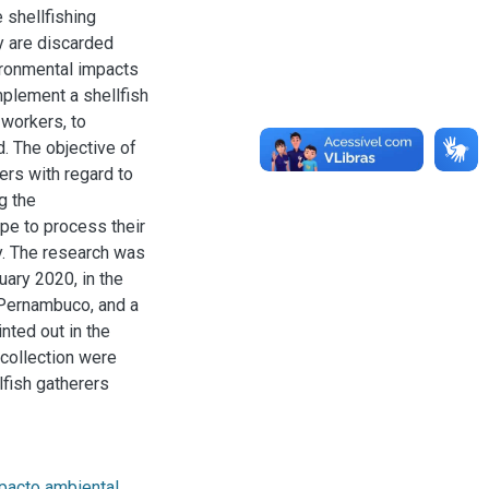
 shellfishing
ty are discarded
vironmental impacts
mplement a shellfish
 workers, to
. The objective of
ers with regard to
ng the
ype to process their
y. The research was
ary 2020, in the
- Pernambuco, and a
nted out in the
 collection were
lfish gatherers
pacto ambiental