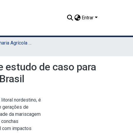
Entrar
TCC - Engenharia Agrícola e Ambiental (Sede)
e estudo de caso para
Brasil
litoral nordestino, é
re gerações de
dade da mariscagem
s conchas
al com impactos