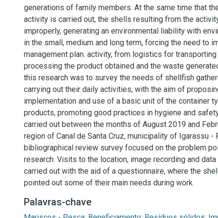
generations of family members. At the same time that the
activity is carried out, the shells resulting from the activi
improperly, generating an environmental liability with en
in the small, medium and long term, forcing the need to i
management plan. activity, from logistics for transporting
processing the product obtained and the waste generated
this research was to survey the needs of shellfish gather
carrying out their daily activities, with the aim of proposi
implementation and use of a basic unit of the container t
products, promoting good practices in hygiene and safet
carried out between the months of August 2019 and Febru
region of Canal de Santa Cruz, municipality of Igarassu 
bibliographical review survey focused on the problem poi
research. Visits to the location, image recording and data
carried out with the aid of a questionnaire, where the shel
pointed out some of their main needs during work.
Palavras-chave
Mariscos - Pesca
;
Beneficiamento
;
Resíduos sólidos
;
Im