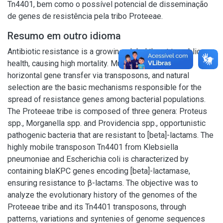
Tn4401, bem como o possível potencial de disseminação
de genes de resistência pela tribo Proteeae.
Resumo em outro idioma
Antibiotic resistance is a growing global threat to public
health, causing high mortality. Mutation, genetic drift,
horizontal gene transfer via transposons, and natural
selection are the basic mechanisms responsible for the
spread of resistance genes among bacterial populations.
The Proteeae tribe is composed of three genera: Proteus
spp., Morganella spp. and Providencia spp., opportunistic
pathogenic bacteria that are resistant to [beta]-lactams. The
highly mobile transposon Tn4401 from Klebsiella
pneumoniae and Escherichia coli is characterized by
containing blaKPC genes encoding [beta]-lactamase,
ensuring resistance to β-lactams. The objective was to
analyze the evolutionary history of the genomes of the
Proteeae tribe and its Tn4401 transposons, through
patterns, variations and syntenies of genome sequences