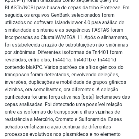
Kp529-1) foram utilizadas como sequência query no
BLASTn/NCBI para busca de cepas da tribo Proteeae. Em
seguida, os arquivos GenBank selecionados foram
utilizados no software Islandviewer 4.0 para análise de
similaridade e sintenia e as sequências FASTAS foram
incorporadas ao ClustalW/MEGA 11. Após o alinhamento,
foi estabelecida a razão de substituições não-sinônimas
por sinônimas. Diferentes isoformas de Tn4401 foram
reveladas, entre elas, Tn4401a, Tn4401b e Tn4401d
contendo blaKPC. Vários padrões de sítios gênicos do
transposon foram detectados, envolvendo deleções,
inversões, duplicações e mobilidade de grupos gênicos
vizinhos, ora semelhantes, ora diferentes. A seleção
purificadora foi uma força ativa nas [beta]-lactamases das
cepas analisadas. Foi detectado uma possível relação
entre as isoformas do transposon e ilhas vizinhas de
resistência a Mercúrio, Cromato e Sulfonamida. Esses
achados enfatizam a ação contínua de diferentes
processos evolutivos nos plasmídeos e no elemento