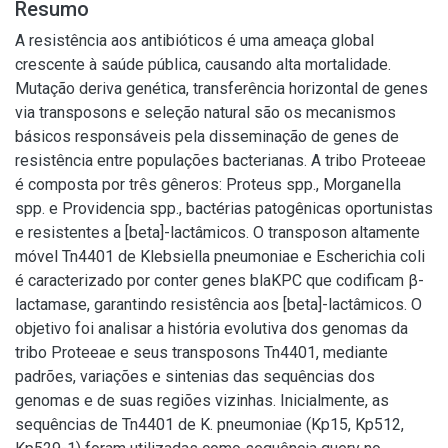
Resumo
A resistência aos antibióticos é uma ameaça global
crescente à saúde pública, causando alta mortalidade.
Mutação deriva genética, transferência horizontal de genes
via transposons e seleção natural são os mecanismos
básicos responsáveis pela disseminação de genes de
resistência entre populações bacterianas. A tribo Proteeae
é composta por três gêneros: Proteus spp., Morganella
spp. e Providencia spp., bactérias patogênicas oportunistas
e resistentes a [beta]-lactâmicos. O transposon altamente
móvel Tn4401 de Klebsiella pneumoniae e Escherichia coli
é caracterizado por conter genes blaKPC que codificam β-
lactamase, garantindo resistência aos [beta]-lactâmicos. O
objetivo foi analisar a história evolutiva dos genomas da
tribo Proteeae e seus transposons Tn4401, mediante
padrões, variações e sintenias das sequências dos
genomas e de suas regiões vizinhas. Inicialmente, as
sequências de Tn4401 de K. pneumoniae (Kp15, Kp512,