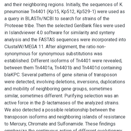
and their neighboring regions. Initially, the sequences of K.
pneumoniae Tn4401 (Kp15, Kp512, Kp529-1) were used as
a query in BLASTn/NCBI to search for strains of the
Proteeae tribe. Then the selected GenBank files were used
in Islandviewer 4.0 software for similarity and synteny
analysis and the FASTAS sequences were incorporated into
ClustalW/MEGA 11. After alignment, the ratio non-
synonymous for synonymous substitutions was
established. Different isoforms of Tn4401 were revealed,
between them Tn4401a, Tn4401b and Tn4401d containing
blaKPC. Several patterns of gene sitenia of transposon
were detected, involving deletions, inversions, duplications
and mobility of neighboring gene groups, sometimes
similar, sometimes different. Purifying selection was an
active force in the β-lactamases of the analyzed strains.
We also detected a possible relationship between the
transposon isoforms and neighboring islands of resistance
to Mercury, Chromate and Sulfonamide. These findings
emphasize the continuous action of different evolutionary