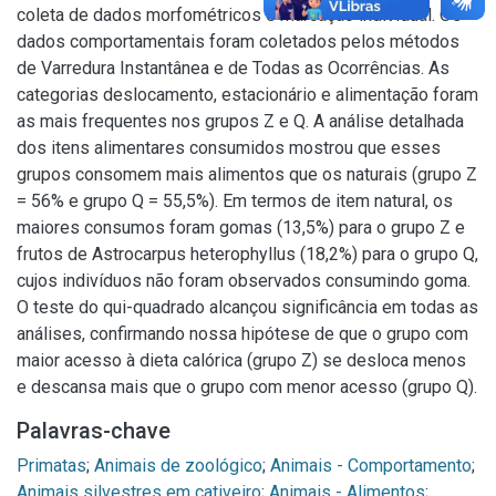
coleta de dados morfométricos e marcação individual. Os
dados comportamentais foram coletados pelos métodos
de Varredura Instantânea e de Todas as Ocorrências. As
categorias deslocamento, estacionário e alimentação foram
as mais frequentes nos grupos Z e Q. A análise detalhada
dos itens alimentares consumidos mostrou que esses
grupos consomem mais alimentos que os naturais (grupo Z
= 56% e grupo Q = 55,5%). Em termos de item natural, os
maiores consumos foram gomas (13,5%) para o grupo Z e
frutos de Astrocarpus heterophyllus (18,2%) para o grupo Q,
cujos indivíduos não foram observados consumindo goma.
O teste do qui-quadrado alcançou significância em todas as
análises, confirmando nossa hipótese de que o grupo com
maior acesso à dieta calórica (grupo Z) se desloca menos
e descansa mais que o grupo com menor acesso (grupo Q).
Palavras-chave
Primatas
;
Animais de zoológico
;
Animais - Comportamento
;
Animais silvestres em cativeiro
;
Animais - Alimentos
;