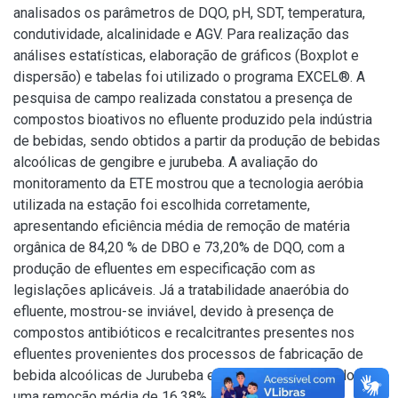
analisados os parâmetros de DQO, pH, SDT, temperatura,
condutividade, alcalinidade e AGV. Para realização das
análises estatísticas, elaboração de gráficos (Boxplot e
dispersão) e tabelas foi utilizado o programa EXCEL®. A
pesquisa de campo realizada constatou a presença de
compostos bioativos no efluente produzido pela indústria
de bebidas, sendo obtidos a partir da produção de bebidas
alcoólicas de gengibre e jurubeba. A avaliação do
monitoramento da ETE mostrou que a tecnologia aeróbia
utilizada na estação foi escolhida corretamente,
apresentando eficiência média de remoção de matéria
orgânica de 84,20 % de DBO e 73,20% de DQO, com a
produção de efluentes em especificação com as
legislações aplicáveis. Já a tratabilidade anaeróbia do
efluente, mostrou-se inviável, devido à presença de
compostos antibióticos e recalcitrantes presentes nos
efluentes provenientes dos processos de fabricação de
bebida alcoólicas de Jurubeba e Gengibre, observando-se
uma remoção média de 16,38% de DQO durante o