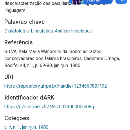
descaracterização das peculiaridades regionais da
linguagem
Palavras-chave
Dialetologia
;
Linguística
;
Análise linguística
Referência
SILVA, Ítala Maria Wanderlei da. Sobre as raízes
conservadoras dos falares brasileiros. Cadernos Ômega,
Recife, v.4, n.1, p. 69-80, jan./jun. 1980.
URI
https://repository.ufrpe.br/handle/123456789/192
Identificador dARK
https://n2t.net/ark:/57462/001300000m08g
Coleções
v. 4, n. 1, jan./jun. 1980