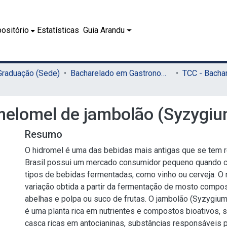
ositório
Estatísticas
Guia Arandu
 Graduação (Sede)
Bacharelado em Gastronomia (Sede)
elomel de jambolão (Syzygium
Resumo
O hidromel é uma das bebidas mais antigas que se tem r
Brasil possui um mercado consumidor pequeno quando 
tipos de bebidas fermentadas, como vinho ou cerveja. 
variação obtida a partir da fermentação de mosto compo
abelhas e polpa ou suco de frutas. O jambolão (Syzygium 
é uma planta rica em nutrientes e compostos bioativos, 
casca ricas em antocianinas, substâncias responsáveis p