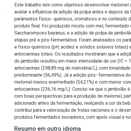
Este trabalho tem como objetivos desenvolver melomel 
f
avaliar a influência da adição da polpa antes e depois d
parâmetros físico- químicos, cromáticos e no conteúdo d
produto final. Foi produzido mosto com mel, fermentado
Saccharomyces bayanus, e a adição de polpa de jambolã
etapas pré e pós-fermentativa. Foram analisados os par
e físico-químicos (pH, acidez e sólidos solúveis totais)
antocianinas totais. Os resultados mostraram que a adiç
do jambolão resultou em maior intensidade de cor (IC = 1
antocianinas (298,89 mg de malvidina/L), com tonalidad
predominante (56,49%). Já a adição pós- fermentativa d
melomel menos avermelhado (54,21%) e com menor con
antocianinas (236,16 mg/L). Conclui-se que o jambolão é
com boas perspectivas para a produção de melomel, par
adicionado antes da fermentação, realçando a cor da beb
contribui para a valorização de frutas nacionais e o des
produtos fermentados inovadores, com apelo visual e nutr
Resumo em outro idioma