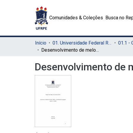
Comunidades & Coleções
Busca no Rep
Início
01. Universidade Federal Rural de Pernambuco - UFRPE (Sede)
01.1 -
Desenvolvimento de melomel de jambolão (Syzygium cumini (L.) Skeels)
Desenvolvimento de m