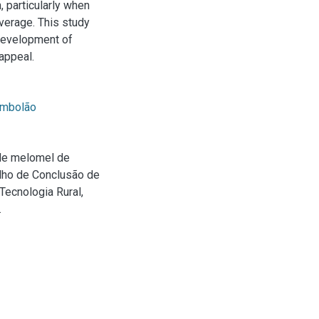
 particularly when
verage. This study
 development of
appeal.
mbolão
de melomel de
alho de Conclusão de
ecnologia Rural,
.