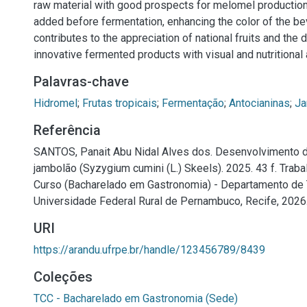
raw material with good prospects for melomel production,
added before fermentation, enhancing the color of the be
contributes to the appreciation of national fruits and the
innovative fermented products with visual and nutritional 
Palavras-chave
Hidromel
;
Frutas tropicais
;
Fermentação
;
Antocianinas
;
Ja
Referência
SANTOS, Panait Abu Nidal Alves dos. Desenvolvimento 
jambolão (Syzygium cumini (L.) Skeels). 2025. 43 f. Trab
Curso (Bacharelado em Gastronomia) - Departamento de T
Universidade Federal Rural de Pernambuco, Recife, 2026
URI
https://arandu.ufrpe.br/handle/123456789/8439
Coleções
TCC - Bacharelado em Gastronomia (Sede)