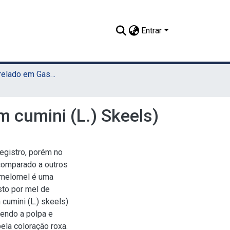
Entrar
TCC - Bacharelado em Gastronomia (Sede)
 cumini (L.) Skeels)
egistro, porém no
comparado a outros
O melomel é uma
sto por mel de
cumini (L.) skeels)
sendo a polpa e
ela coloração roxa.