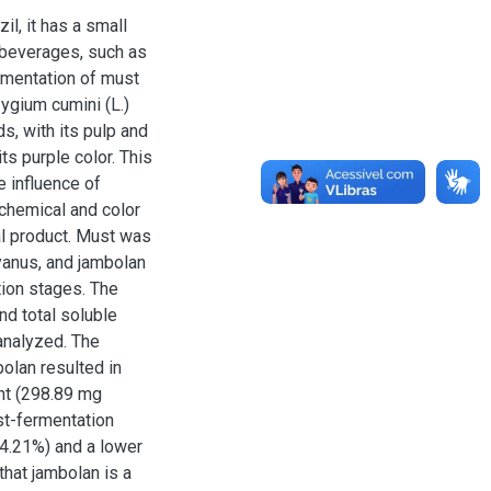
l, it has a small
beverages, such as
ermentation of must
ygium cumini (L.)
s, with its pulp and
ts purple color. This
 influence of
chemical and color
al product. Must was
anus, and jambolan
ion stages. The
nd total soluble
analyzed. The
olan resulted in
ent (298.89 mg
st-fermentation
4.21%) and a lower
that jambolan is a