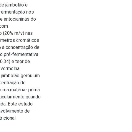
de jambolão e
a fermentação nos
e antocianinas do
 com
o (20% m/v) nas
âmetros cromáticos
 e a concentração de
ão pré-fermentativa
0,34) e teor de
e vermelha
o jambolão gerou um
centração de
 uma matéria- prima
ticularmente quando
ida. Este estudo
envolvimento de
icional.