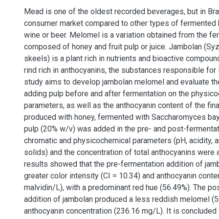
Mead is one of the oldest recorded beverages, but in Brazi
consumer market compared to other types of fermented 
wine or beer. Melomel is a variation obtained from the f
composed of honey and fruit pulp or juice. Jambolan (Syz
skeels) is a plant rich in nutrients and bioactive compound
rind rich in anthocyanins, the substances responsible for i
study aims to develop jambolan melomel and evaluate the
adding pulp before and after fermentation on the physico
parameters, as well as the anthocyanin content of the fin
produced with honey, fermented with Saccharomyces bay
pulp (20% w/v) was added in the pre- and post-fermentat
chromatic and physicochemical parameters (pH, acidity, a
solids) and the concentration of total anthocyanins were 
results showed that the pre-fermentation addition of jamb
greater color intensity (CI = 10.34) and anthocyanin cont
malvidin/L), with a predominant red hue (56.49%). The po
addition of jambolan produced a less reddish melomel (5
anthocyanin concentration (236.16 mg/L). It is concluded 