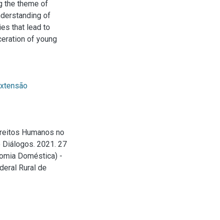
ng the theme of
nderstanding of
ies that lead to
rceration of young
xtensão
ireitos Humanos no
o Diálogos. 2021. 27
nomia Doméstica) -
eral Rural de