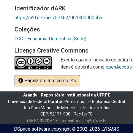
Identificador dARK
https://n2t.net/ark:/57462/001300000cfvs
Coleções
TCC - Economia Doméstica (Sede)
Licença Creative Commons
Exceto quando indicado de outra fo
item é descrita como
openAccess
Página do item completo
Arandu - Repositório Institucional da UFRPE
Universidade Federal Rural de Pernambuco - Biblioteca Central
Rua Dom Manuel de Medeiros, s/n, Dois Irmãos
CEP: 52171-900 - Recife/PE
+55 81 3320 6179
repositorio.sib@ufrpe.br
DSpace software
copyright © 2002-2026
LYRASIS