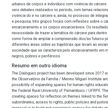
urbanos de corpos e indivíduos com vivência do cárcere.
seis debates realizados no período, com temas relacion
vivência do e no cárcere e, ainda, no processo de integr
e pesquisa, três grupos focais com reflexões sobre o cá
encarceramento e os corpos encarceráveis. Os resultad
necessidade de trazer a temática do cárcere para dentro
como forma de ampliar a compreensão dos/as futuros pr
diferentes áreas sobre as trajetórias que levam ao enc
sociedade que se caracteriza pelo encarceramento em m
negros, pobres e periféricos.
Resumo em outro idioma
The Dialogues project has been developed since 2017 wi
the Observatório da Família / Menino Miguel Institute an
possibility of expanding spaces for human rights education
the Federal Rural University of Pernambuco / UFRPE. The
creating spaces for reflection on themes linked to the fie
subordinates, access to rights, public policies and justic
proposal is to build and experience spaces for debate an