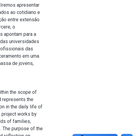
 Iremos apresentar
ados ao cotidiano e
ação entre extensão
rcere, o
os apontam para a
 das universidades
ofissionais das
arceramento em uma
assa de jovens,
thin the scope of
d represents the
 in the daily life of
 project works by
lds of families,
e. The purpose of the
d reflection on