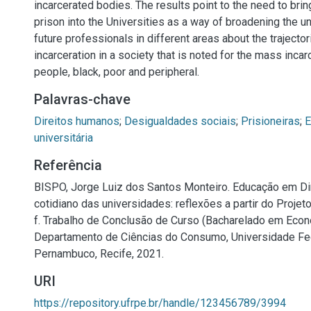
incarcerated bodies. The results point to the need to bri
prison into the Universities as a way of broadening the u
future professionals in different areas about the trajector
incarceration in a society that is noted for the mass inca
people, black, poor and peripheral.
Palavras-chave
Direitos humanos
;
Desigualdades sociais
;
Prisioneiras
;
E
universitária
Referência
BISPO, Jorge Luiz dos Santos Monteiro. Educação em D
cotidiano das universidades: reflexões a partir do Projet
f. Trabalho de Conclusão de Curso (Bacharelado em Eco
Departamento de Ciências do Consumo, Universidade Fed
Pernambuco, Recife, 2021.
URI
https://repository.ufrpe.br/handle/123456789/3994