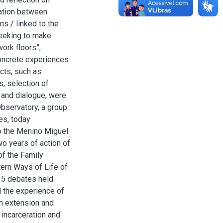
ration between
ns / linked to the
seeking to make
ork floors”,
oncrete experiences
cts, such as
s, selection of
 and dialogue, were
Observatory, a group
es, today
o the Menino Miguel
two years of action of
of the Family
tern Ways of Life of
t 5 debates held
nd the experience of
en extension and
 incarceration and