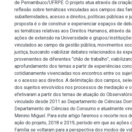
de Pernambuco/UFRPE. O projeto atua através da criaçã
reflexão sobre temáticas vinculadas aos campos das fam
subalternidades, acesso a direitos, políticas públicas e ju
proposta é o de construir e experienciar espaços de deb
as temáticas relativas aos Direitos Humanos, através da 
ações de extensão na Universidade e grupos/instituiçõe
vinculados ao campo da gestão pública, movimentos soc
justiça, buscando viabilizar debates relacionados às exp
provenientes de diferentes “chão de trabalho”, viabilizan
aprofundamento dos temas a partir de experiências conc
cotidianamente vivenciadas nos encontros entre os sujeit
e o acesso aos direitos. A delimitação dos campos, sele
dos sujeitos envolvidos nos processos de mediação e o 
efetivaram a partir dos temas de atuação do Observatório
vinculado desde 2011 ao Departamento de Ciências Dom
Departamento de Ciências do Consumo e atualmente vincu
Menino Miguel. Para este artigo faremos o recorte nos d
ação do projeto, 2018 e 2019, período em que as ações 
Família se voltaram para a perspectiva dos modos de vi