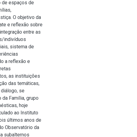
o de espaços de
ílias,
stiça. O objetivo da
ate e reflexão sobre
integração entre as
s/indivíduos
iais, sistema de
eriências
do a reflexão e
retas
os, as instituições
ção das temáticas,
diálogo, se
 da Família, grupo
ésticas, hoje
lado ao Instituto
ois últimos anos de
do Observatório da
da subalternos