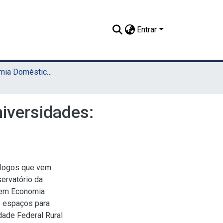
Entrar
TCC - Economia Doméstica (Sede)
iversidades:
iálogos que vem
ervatório da
o em Economia
e espaços para
dade Federal Rural