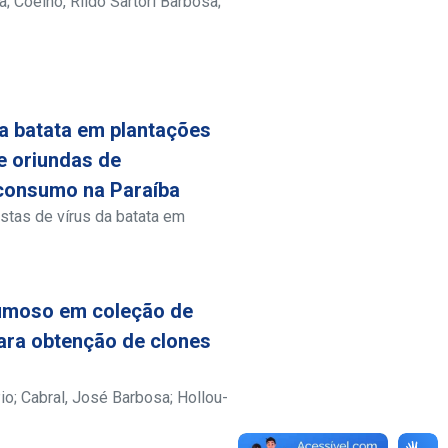
a
;
Coelho, Rildo Sartori Barbosa
;
da batata em plantações
e oriundas de
-consumo na Paraíba
istas de vírus da batata em
 oriundas de multiplicações
s Ômega, Recife, n. 10, p. 70-74,
cisco Miguel de
;
Andrade, Genira
lumoso em coleção de
isco Canindé de
;
Paz, Cristiane
Rafael José Ribeiro
ara obtenção de clones
Pio
;
Cabral, José Barbosa
;
Hollou-