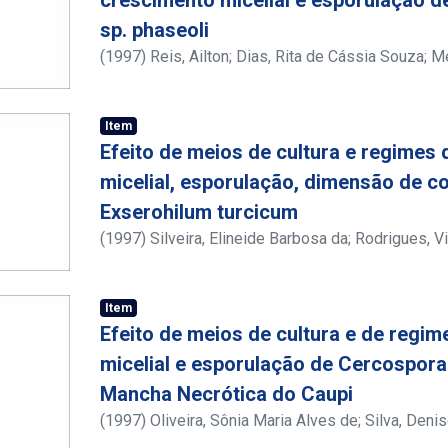
sp. phaseoli
(
1997
)
Reis, Ailton
;
Dias, Rita de Cássia Souza
;
Me
Item
Efeito de meios de cultura e regimes 
micelial, esporulação, dimensão de c
Exserohilum turcicum
(
1997
)
Silveira, Elineide Barbosa da
;
Rodrigues, V
Menezes, Maria
Item
Efeito de meios de cultura e de regim
micelial e esporulação de Cercospora
Mancha Necrótica do Caupi
(
1997
)
Oliveira, Sônia Maria Alves de
;
Silva, Deni
Maria