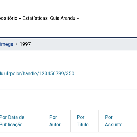
ositório
Estatísticas
Guia Arandu
 Ômega
1997
ndu.ufrpe.br/handle/123456789/350
Por Data de
Por
Por
Por
Publicação
Autor
Título
Assunto