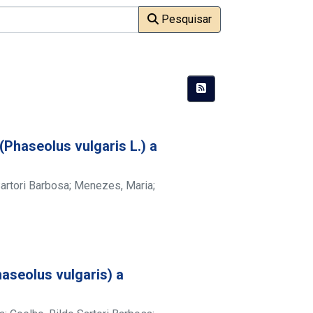
Pesquisar
(Phaseolus vulgaris L.) a
Sartori Barbosa
;
Menezes, Maria
;
aseolus vulgaris) a