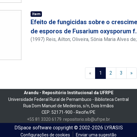
Item
Efeito de fungicidas sobre o crescim
de esporos de Fusarium oxysporum f. 
(
1997
)
Reis, Ailton
;
Oliveira, Sônia Maria Alves de
Lima Ramos
(current)
«
1
2
3
»
Arandu - Repositório Institucional da UFRPE
Universidade Federal Rural de Pernambuco - Biblioteca Central
Rua Dom Manuel de Medeiros, s/n, Dois Irmãos
CEP: 52171-900 - Recife/PE
+55 81 3320 6179
repositorio.sib@ufrpe.br
DSpace software
copyright © 2002-2026
LYRASIS
Configurações de cookies
Enviar uma sugestão