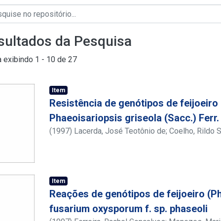
sultados da Pesquisa
a exibindo
1 - 10 de 27
Item
Resistência de genótipos de feijoeiro 
Phaeoisariopsis griseola (Sacc.) Ferr.
(
1997
)
Lacerda, José Teotônio de
;
Coelho, Rildo 
Mariano, Rosa de Lima Ramos
Item
Reações de genótipos de feijoeiro (Ph
fusarium oxysporum f. sp. phaseoli