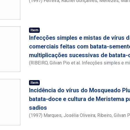
(
1997
)
Ferreira, Rachel Gonçalves
;
Menezes, Mari
Miranda, Paulo
Item
Infecções simples e mistas de vírus 
comerciais feitas com batata-sement
multiplicações sucessivas de batata
(
RIBEIRO, Gilvan Pio et al. Infecções simples e m
plantações comerciais feitas com batata-semente
sucessivas de batata-consumo na Paraíba. Caderno
Item
1997.
,
1997
)
Ribeiro, Gilvan Pio
;
Assis Filho, Fran
Incidência do vírus do Mosqueado P
Pereira de
;
Lira, Helder Grangeiro
;
Oliveira, Franc
Domingos da
;
Padovan, Isaíras Pereira
;
Padilha, 
batata-doce e cultura de Meristema p
sadios
(
1997
)
Marques, Josélia Oliveira
;
Ribeiro, Gilvan 
Kido, Laureen Michelle