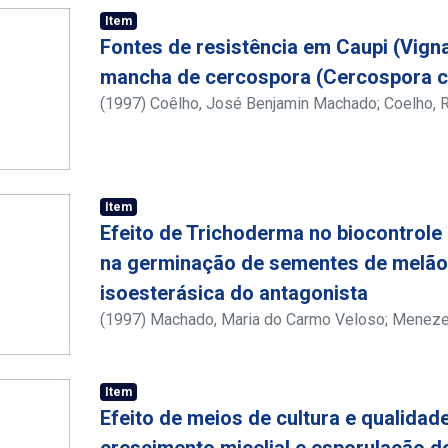
Item
Fontes de resistência em Caupi (Vigna 
mancha de cercospora (Cercospora c
(
1997
)
Coêlho, José Benjamin Machado
;
Coelho, R
Item
Efeito de Trichoderma no biocontrole
na germinação de sementes de melão
isoesterásica do antagonista
(
1997
)
Machado, Maria do Carmo Veloso
;
Meneze
Item
Efeito de meios de cultura e qualidad
crescimento micelial e esporulação d