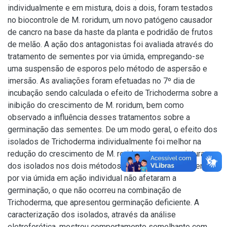
individualmente e em mistura, dois a dois, foram testados
no biocontrole de M. roridum, um novo patógeno causador
de cancro na base da haste da planta e podridão de frutos
de melão. A ação dos antagonistas foi avaliada através do
tratamento de sementes por via úmida, empregando-se
uma suspensão de esporos pelo método de aspersão e
imersão. As avaliações foram efetuadas no 7º dia de
incubação sendo calculada o efeito de Trichoderma sobre a
inibição do crescimento de M. roridum, bem como
observado a influência desses tratamentos sobre a
germinação das sementes. De um modo geral, o efeito dos
isolados de Trichoderma individualmente foi melhor na
redução do crescimento de M. roridum do que a mistura
dos isolados nos dois métodos aplicados. Os tratamentos
por via úmida em ação individual não afetaram a
germinação, o que não ocorreu na combinação de
Trichoderma, que apresentou germinação deficiente. A
caracterização dos isolados, através da análise
eletroforética, mostrou comportamento semelhante com