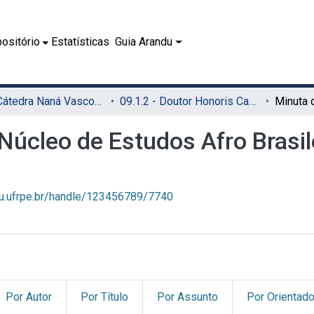
ositório
Estatísticas
Guia Arandu
09.1 - Cátedra Naná Vasconcelos (CNV)
09.1.2 - Doutor Honoris Causa (CNV)
 Núcleo de Estudos Afro Brasi
du.ufrpe.br/handle/123456789/7740
Por Autor
Por Título
Por Assunto
Por Orientado