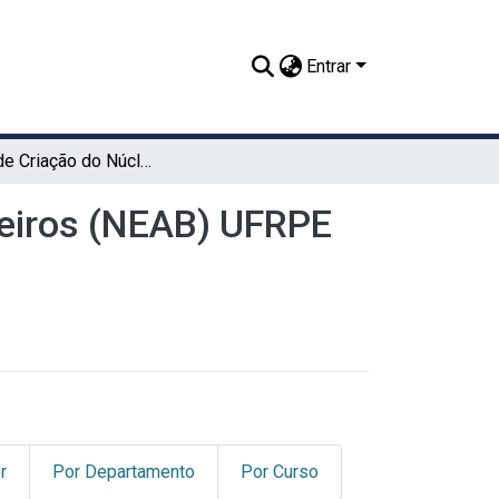
Entrar
Minuta de Criação do Núcleo de Estudos Afro Brasileiros (NEAB) UFRPE (CNV)
leiros (NEAB) UFRPE
r
Por Departamento
Por Curso