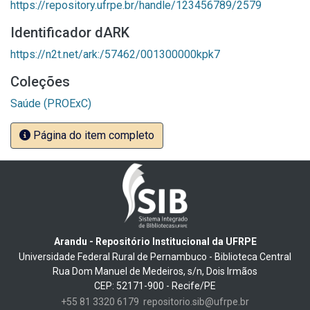
https://repository.ufrpe.br/handle/123456789/2579
Identificador dARK
https://n2t.net/ark:/57462/001300000kpk7
Coleções
Saúde (PROExC)
Página do item completo
Arandu - Repositório Institucional da UFRPE
Universidade Federal Rural de Pernambuco - Biblioteca Central
Rua Dom Manuel de Medeiros, s/n, Dois Irmãos
CEP: 52171-900 - Recife/PE
+55 81 3320 6179
repositorio.sib@ufrpe.br