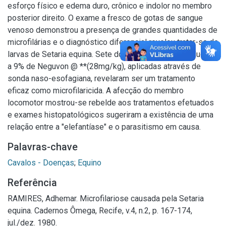
esforço físico e edema duro, crônico e indolor no membro
posterior direito. O exame a fresco de gotas de sangue
venoso demonstrou a presença de grandes quantidades de
microfilárias e o diagnóstico diferencial revelou tratar-se de
larvas de Setaria equina. Sete doses de 100rnl de solução
a 9% de Neguvon @ **(28mg/kg), aplicadas através de
sonda naso-esofagiana, revelaram ser um tratamento
eficaz como microfilaricida. A afecção do membro
locomotor mostrou-se rebelde aos tratamentos efetuados
e exames histopatológicos sugeriram a existência de uma
relação entre a "elefantíase" e o parasitismo em causa.
Palavras-chave
Cavalos - Doenças
;
Equino
Referência
RAMIRES, Adhemar. Microfilariose causada pela Setaria
equina. Cadernos Ômega, Recife, v.4, n.2, p. 167-174,
jul./dez. 1980.