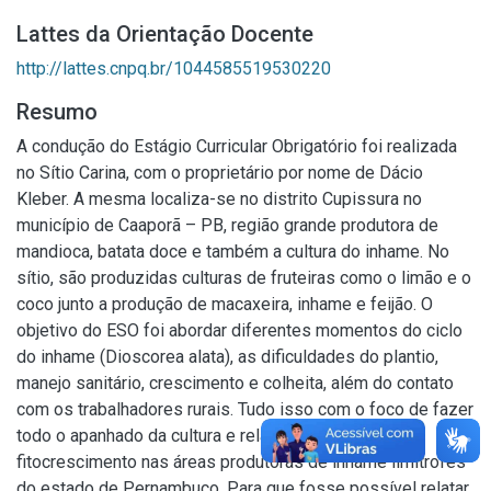
Lattes da Orientação Docente
http://lattes.cnpq.br/1044585519530220
Resumo
A condução do Estágio Curricular Obrigatório foi realizada
no Sítio Carina, com o proprietário por nome de Dácio
Kleber. A mesma localiza-se no distrito Cupissura no
município de Caaporã – PB, região grande produtora de
mandioca, batata doce e também a cultura do inhame. No
sítio, são produzidas culturas de fruteiras como o limão e o
coco junto a produção de macaxeira, inhame e feijão. O
objetivo do ESO foi abordar diferentes momentos do ciclo
do inhame (Dioscorea alata), as dificuldades do plantio,
manejo sanitário, crescimento e colheita, além do contato
com os trabalhadores rurais. Tudo isso com o foco de fazer
todo o apanhado da cultura e relatar dados de
fitocrescimento nas áreas produtoras de inhame limítrofes
do estado de Pernambuco. Para que fosse possível relatar