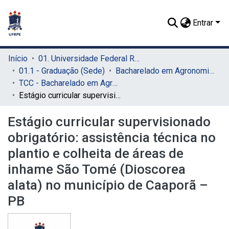
Entrar
Início
01. Universidade Federal Rural de Pernambuco - UFRPE (Sede)
01.1 - Graduação (Sede)
Bacharelado em Agronomia (Sede)
TCC - Bacharelado em Agronomia (Sede)
Estágio curricular supervisionado obrigatório: assistência técnica no plantio e colheita de áreas de inhame São Tomé (Dioscorea alata) no município de Caaporã – PB
Estágio curricular supervisionado
obrigatório: assistência técnica no
plantio e colheita de áreas de
inhame São Tomé (Dioscorea
alata) no município de Caaporã –
PB