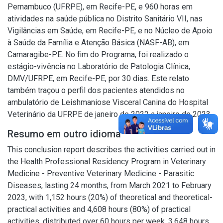
Pernambuco (UFRPE), em Recife-PE, e 960 horas em
atividades na saúde pública no Distrito Sanitário VII, nas
Vigilâncias em Saúde, em Recife-PE, e no Núcleo de Apoio
à Saúde da Família e Atenção Básica (NASF-AB), em
Camaragibe-PE. No fim do Programa, foi realizado o
estágio-vivência no Laboratório de Patologia Clínica,
DMV/UFRPE, em Recife-PE, por 30 dias. Este relato
também traçou o perfil dos pacientes atendidos no
ambulatório de Leishmaniose Visceral Canina do Hospital
Veterinário da UFRPE de janeiro de 2022 a janeiro de 2023.
Resumo em outro idioma
This conclusion report describes the activities carried out in
the Health Professional Residency Program in Veterinary
Medicine - Preventive Veterinary Medicine - Parasitic
Diseases, lasting 24 months, from March 2021 to February
2023, with 1,152 hours (20%) of theoretical and theoretical-
practical activities and 4,608 hours (80%) of practical
activities, distributed over 60 hours per week. 3,648 hours