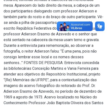
mesa. Aparecem do lado direito da mesa, a cabeça de um
dos participantes dialogando com professor Adierson e
também parte do rosto e do braço de outro participante. Vê-
se ainda a pilha de passaportes em cujas capas está
escrito República Federativa do Brasil. Pode-se ver que o
professor Adierson Erasmo de Azevedo e o senhor que
está sentado na cabeceira da mesa usam terno e gravata.
Durante a entrevista para rememoração, ao observar a
fotografia, o reitor Adierson falou: “É uma pena, pois não
consigo lembrar esse local e os nomes desses
senhores...” FONTES DE PESQUISA: Entrevista concedida
às bibliotecárias Conceição Martins e Vania Ferreira para
atender aos objetivos do Repositório Institucional, projeto
“(Re) Memórias da UFRPE”, para a contextualização das
imagens do acervo fotográfico do reitorado do Prof. Dr.
Adierson Erasmo de Azevedo, no período de dezembro de
1969 a agosto de 1973. Acervo localizado no Núcleo do
Conhecimento Professor João Baptista Oliveira dos Santos