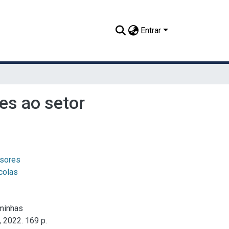
Entrar
es ao setor
sores
colas
 minhas
 2022. 169 p.