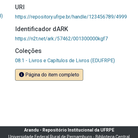
URI
B)
https://repository.ufrpe.br/handle/123456789/4999
Identificador dARK
https://n2t.net/ark:/57462/001300000kgf7
Coleções
08.1 - Livros e Capítulos de Livros (EDUFRPE)
Página do item completo
Arandu - Repositório Institucional da UFRPE
Universidade Federal Rural de Pernambuco - Biblioteca Central