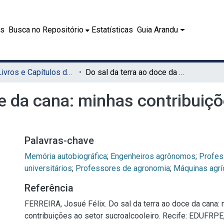
es
Busca no Repositório
Estatísticas
Guia Arandu
08.1 - Livros e Capítulos de Livros (EDUFRPE)
Do sal da terra ao doce da cana: minhas contribuições ao setor sucroalcooleiro
ce da cana: minhas contribuiçõ
Palavras-chave
Memória autobiográfica
;
Engenheiros agrônomos
;
Profes
universitários
;
Professores de agronomia
;
Máquinas agrí
Referência
FERREIRA, Josué Félix. Do sal da terra ao doce da cana:
contribuições ao setor sucroalcooleiro. Recife: EDUFRPE,