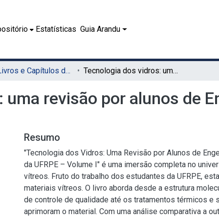
ositório
Estatísticas
Guia Arandu
08.1 - Livros e Capítulos de Livros (EDUFRPE)
Tecnologia dos vidros: uma revisão por alunos de Engenharia de materiais da UFRPE
: uma revisão por alunos de E
Resumo
"Tecnologia dos Vidros: Uma Revisão por Alunos de Enge
da UFRPE – Volume I" é uma imersão completa no univer
vítreos. Fruto do trabalho dos estudantes da UFRPE, esta
materiais vítreos. O livro aborda desde a estrutura mole
de controle de qualidade até os tratamentos térmicos e s
aprimoram o material. Com uma análise comparativa a outr