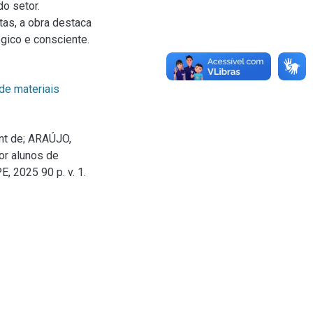
o setor.
tas, a obra destaca
ógico e consciente.
de materiais
nt de; ARAÚJO,
or alunos de
, 2025 90 p. v. 1.