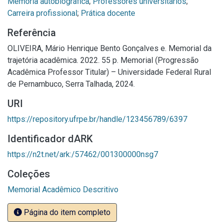
Memória autobiográfica
;
Professores universitários
;
Carreira profissional
;
Prática docente
Referência
OLIVEIRA, Mário Henrique Bento Gonçalves e. Memorial da
trajetória acadêmica. 2022. 55 p. Memorial (Progressão
Acadêmica Professor Titular) – Universidade Federal Rural
de Pernambuco, Serra Talhada, 2024.
URI
https://repository.ufrpe.br/handle/123456789/6397
Identificador dARK
https://n2t.net/ark:/57462/001300000nsg7
Coleções
Memorial Acadêmico Descritivo
Página do item completo