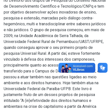
no Diretório dos Grupos de Pesquisa do Conselho Nacional
de Desenvolvimento Científico e Tecnológico/CNPq e tem
por objetivo desenvolver ações inovadoras de ensino,
pesquisa e extensão, marcadas pelo diálogo contra-
hegemônico, multi e transdisciplinar entre saberes jurídicos
e não jurídicos. O grupo de pesquisa começou, em maio de
2009, na Unidade Acadêmica de Serra Talhada, da
Universidade Federal Rural de Pernambuco/UAST/UFRPE,
quando conseguiu aprovar o seu primeiro projeto de
pesquisa Universal Rural. A partir daí, esteve fortemente
vinculado à defesa dos interesses dos camponeses,
principalmente quanto ao acesso à terra. Em 2010 foi
transferido para o Campus de Dois Irmãos, da UFRPE, e
passou a atuar também nas questões ligadas ao meio
ambiente e aos direitos humanos. Hoje também atua na
Universidade Federal da Paraíba-UFPB. Este livro é
justamente fruto de um desses projetos de pesquisa
intitulado “A (in)efetividade dos direitos humanos e
ambientais na crise do capitalismo a partir da América