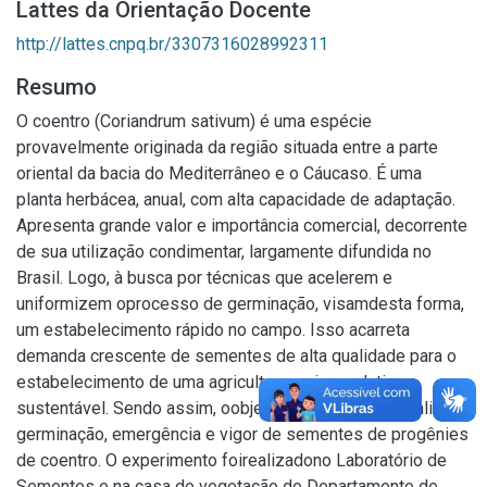
Lattes da Orientação Docente
http://lattes.cnpq.br/3307316028992311
Resumo
O coentro (Coriandrum sativum) é uma espécie
provavelmente originada da região situada entre a parte
oriental da bacia do Mediterrâneo e o Cáucaso. É uma
planta herbácea, anual, com alta capacidade de adaptação.
Apresenta grande valor e importância comercial, decorrente
de sua utilização condimentar, largamente difundida no
Brasil. Logo, à busca por técnicas que acelerem e
uniformizem oprocesso de germinação, visamdesta forma,
um estabelecimento rápido no campo. Isso acarreta
demanda crescente de sementes de alta qualidade para o
estabelecimento de uma agricultura mais produtiva e
sustentável. Sendo assim, oobjetivo do projeto foiavaliar a
germinação, emergência e vigor de sementes de progênies
de coentro. O experimento foirealizadono Laboratório de
Sementes e na casa de vegetação do Departamento de