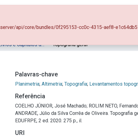
ositório
Estatísticas
Guia Arandu
pe.br/server/api/core/bundles/0f295153-cc0c-4315-aef8-e1c64
08.1 - Livros e Capítulos de Livros (EDUFRPE)
Topografia geral
Palavras-chave
Planimetria
;
Altimetria
;
Topografia
;
Levantamentos topogr
Referência
COELHO JÚNIOR, José Machado; ROLIM NETO, Fernando
ANDRADE, Júlio da Silva Corrêa de Oliveira. Topografia ge
EDUFRPE, 2 ed. 2020. 275 p., il.
URI