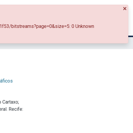
×
Entrar
db51f53/bitstreams?page=0&size=5: 0 Unknown
áficos
 Cartaxo;
ral. Recife: