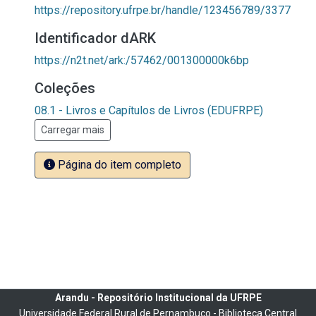
https://repository.ufrpe.br/handle/123456789/3377
Identificador dARK
https://n2t.net/ark:/57462/001300000k6bp
Coleções
08.1 - Livros e Capítulos de Livros (EDUFRPE)
Carregar mais
Página do item completo
Arandu - Repositório Institucional da UFRPE
Universidade Federal Rural de Pernambuco - Biblioteca Central