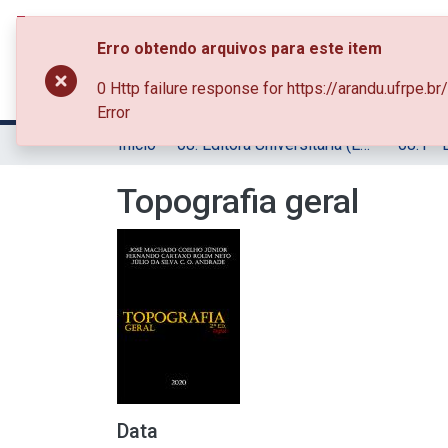
Erro obtendo arquivos para este item
Comunidades & Coleções
Busca no Rep
0 Http failure response for https://arandu.ufr
Error
Início
08. Editora Universitária (EDUFRPE)
Topografia geral
Data