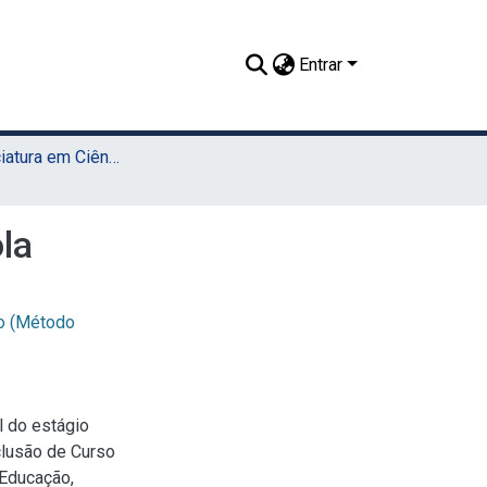
Entrar
TCC - Licenciatura em Ciências Agrícolas (Sede)
ola
o (Método
l do estágio
nclusão de Curso
 Educação,