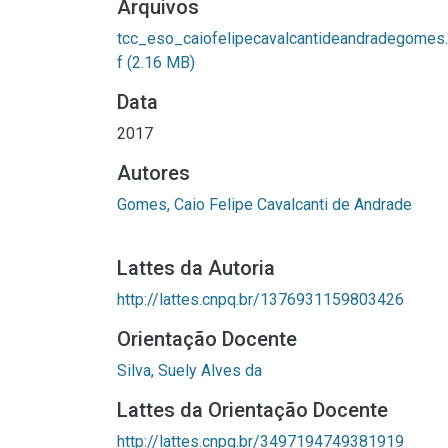
Arquivos
tcc_eso_caiofelipecavalcantideandradegomes
f
(2.16 MB)
Data
2017
Autores
Gomes, Caio Felipe Cavalcanti de Andrade
Lattes da Autoria
http://lattes.cnpq.br/1376931159803426
Orientação Docente
Silva, Suely Alves da
Lattes da Orientação Docente
http://lattes.cnpq.br/3497194749381919