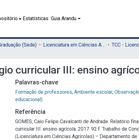
ositório
Estatísticas
Guia Arandu
 Graduação (Sede)
Licenciatura em Ciências Agrícolas (Sede)
gio curricular III: ensino agríc
Palavras-chave
Formação de professores
;
Ambiente escolar
;
Observaçã
educacional)
Referência
GOMES, Caio Felipe Cavalcanti de Andrade. Relatório fina
curricular III: ensino agrícola. 2017. 92 f. Trabalho de Co
(Licenciatura em Ciências Agrícolas) – Departamento de