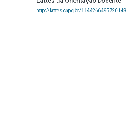
Lattes da Orientação Docente
http://lattes.cnpq.br/1144266495720148