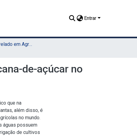
Entrar
TCC - Bacharelado em Agronomia (Sede)
 cana-de-açúcar no
ico que na
lantas, além disso, é
agrícolas no mundo.
 as águas possuem
rigação de cultivos