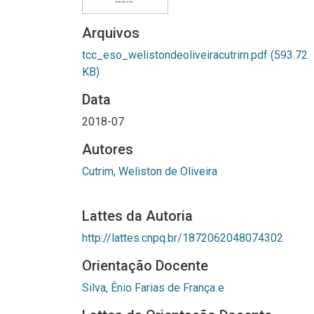
Arquivos
tcc_eso_welistondeoliveiracutrim.pdf
(593.72
KB)
Data
2018-07
Autores
Cutrim, Weliston de Oliveira
Lattes da Autoria
http://lattes.cnpq.br/1872062048074302
Orientação Docente
Silva, Ênio Farias de França e