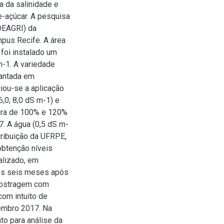
ia da salinidade e
e-açúcar. A pesquisa
DEAGRI) da
pus Recife. A área
foi instalado um
h-1. A variedade
lantada em
iou-se a aplicação
6,0; 8;0 dS m-1) e
tura de 100% e 120%
7. A água (0,5 dS m-
tribuição da UFRPE,
obtenção níveis
alizado, em
 dos seis meses após
amostragem com
com intuito de
vembro 2017. Na
to para análise da