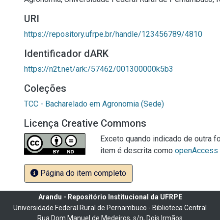
URI
https://repository.ufrpe.br/handle/123456789/4810
Identificador dARK
https://n2t.net/ark:/57462/001300000k5b3
Coleções
TCC - Bacharelado em Agronomia (Sede)
Licença Creative Commons
Exceto quando indicado de outra fo
item é descrita como
openAccess
Página do item completo
Arandu - Repositório Institucional da UFRPE
Universidade Federal Rural de Pernambuco - Biblioteca Central
Rua Dom Manuel de Medeiros, s/n, Dois Irmãos