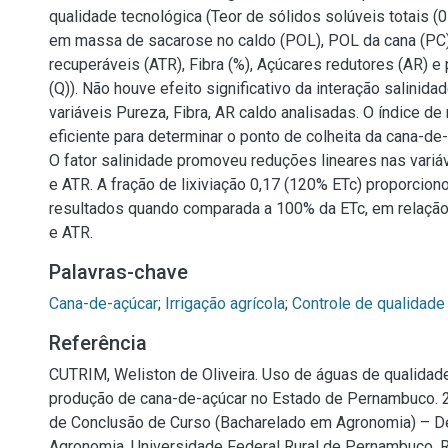
qualidade tecnológica (Teor de sólidos solúveis totais 
em massa de sacarose no caldo (POL), POL da cana (PC)
recuperáveis (ATR), Fibra (%), Açúcares redutores (AR) e
(Q)). Não houve efeito significativo da interação salinida
variáveis Pureza, Fibra, AR caldo analisadas. O índice de
eficiente para determinar o ponto de colheita da cana-de
O fator salinidade promoveu reduções lineares nas variá
e ATR. A fração de lixiviação 0,17 (120% ETc) proporcio
resultados quando comparada a 100% da ETc, em relação
e ATR.
Palavras-chave
Cana-de-açúcar
;
Irrigação agrícola
;
Controle de qualidade
Referência
CUTRIM, Weliston de Oliveira. Uso de águas de qualidade 
produção de cana-de-açúcar no Estado de Pernambuco. 20
de Conclusão de Curso (Bacharelado em Agronomia) – D
Agronomia, Universidade Federal Rural de Pernambuco, R