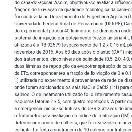
de cana-de-açúcar. Assim, objetivou-se avaliar a influênc
frações de lixiviação na qualidade tecnológica da cana-d
foi conduzida no Departamento de Engenharia Agrícola (
Universidade Federal Rural de Pernambuco (UFRPE), Cam
do experimental possui 40 lisímetros de drenagem onde 
sistema de irrigação por gotejamento (vazão unitária 4 L 
utilizada é a RB 92579 (espaçamento de 1,2 x 0,15 m), p
novembro de 2016. Aos 60 dias após o plantio (DAP) inic
dos tratamentos: cinco níveis de salinidade (0,5; 2,0; 4,0; 
duas lâminas de reposição da evapotranspiração da cul
da ETc, correspondentes a fração de lixiviação de 0 e 0,1
1) utilizada no experimento é proveniente da rede de dis
onde foram adicionados os sais NaCl e CaCl2 (1:1) para 
salinos. O delineamento utilizado foi o inteiramente casu
esquema fatorial 2 x 5, com quatro repetições. A partir
a emergência iniciou-se leituras do 0BRIX através de 
refratômetro para avaliação do Índice de maturação (IM) 
determinar o ponto de colheita, que foi realizada em no
colheita, foi feita amostragem de 10 colmos por tratamen