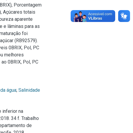
(0BRIX), Porcentagem
, Açúcares totais
 pureza aparente
de e lâminas para as
 maturação foi
-açúcar (RB92579).
veis 0BRIX, Pol, PC
nou melhores
 ao 0BRIX, Pol, PC
 da água
;
Salinidade
inferior na
18. 34 f. Trabalho
epartamento de
ecife, 2018.