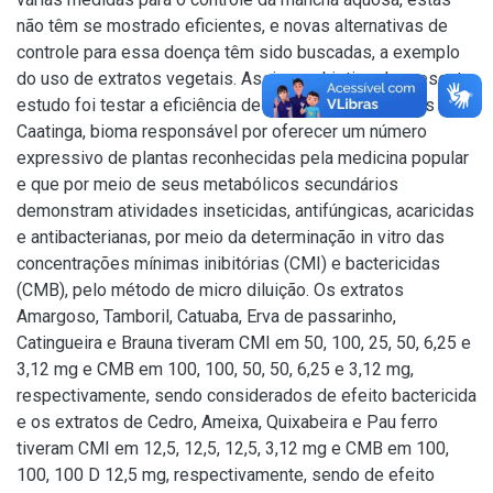
não têm se mostrado eficientes, e novas alternativas de
controle para essa doença têm sido buscadas, a exemplo
do uso de extratos vegetais. Assim, o objetivo do presente
estudo foi testar a eficiência de dez extratos vegetais da
Caatinga, bioma responsável por oferecer um número
expressivo de plantas reconhecidas pela medicina popular
e que por meio de seus metabólicos secundários
demonstram atividades inseticidas, antifúngicas, acaricidas
e antibacterianas, por meio da determinação in vitro das
concentrações mínimas inibitórias (CMI) e bactericidas
(CMB), pelo método de micro diluição. Os extratos
Amargoso, Tamboril, Catuaba, Erva de passarinho,
Catingueira e Brauna tiveram CMI em 50, 100, 25, 50, 6,25 e
3,12 mg e CMB em 100, 100, 50, 50, 6,25 e 3,12 mg,
respectivamente, sendo considerados de efeito bactericida
e os extratos de Cedro, Ameixa, Quixabeira e Pau ferro
tiveram CMI em 12,5, 12,5, 12,5, 3,12 mg e CMB em 100,
100, 100 D 12,5 mg, respectivamente, sendo de efeito