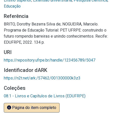
Ensino superior
;
Extensão universitária
;
Pesquisa científica
;
Educação
Referência
BRITO, Dorothy Bezerra Silva de; NOGUEIRA, Marcelo.
Programa de Educação Tutorial: PET UFRPE: construindo o
futuro rompendo barreiras e unindo conhecimentos. Recife:
EDUFRPE, 2022. 134 p.
URI
https://repository.ufrpe.br/handle/123456789/5047
Identificador dARK
https://n2t.net/ark:/57462/001300000k3z3
Coleções
08.1 - Livros e Capítulos de Livros (EDUFRPE)
Página do item completo